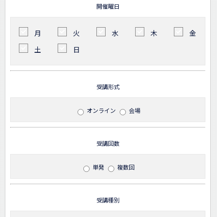
開催曜日
月
火
水
木
金
土
日
受講形式
オンライン
会場
受講回数
単発
複数回
受講種別