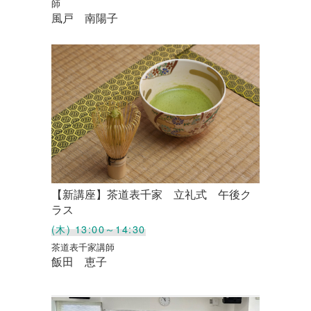
師
風戸 南陽子
【新講座】茶道表千家 立礼式 午後ク
ラス
(木) 13:00～14:30
茶道表千家講師
飯田 恵子