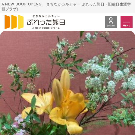
A NEW DOOR OPENS. まちなかカルチャー ぷれった熊日（旧熊日生涯学
習プラザ）