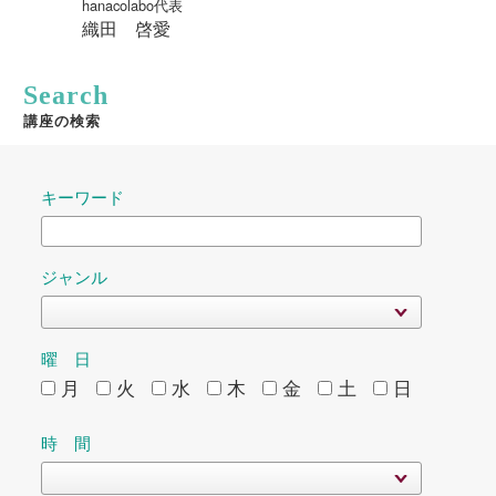
hanacolabo代表
織田 啓愛
Search
講座の検索
キーワード
ジャンル
曜 日
月
火
水
木
金
土
日
時 間