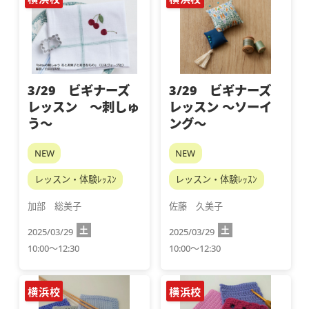
3/29 ビギナーズ
3/29 ビギナーズ
レッスン ～刺しゅ
レッスン ～ソーイ
う～
ング～
NEW
NEW
レッスン・体験ﾚｯｽﾝ
レッスン・体験ﾚｯｽﾝ
加部　総美子
佐藤　久美子
土
土
2025/03/29
2025/03/29
10:00～12:30
10:00～12:30
横浜校
横浜校