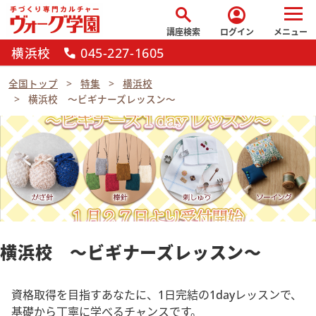
search
account_circle
講座検索
ログイン
メニュー
横浜校
045-227-1605
call
全国トップ
特集
横浜校
横浜校 ～ビギナーズレッスン～
横浜校 ～ビギナーズレッスン～
資格取得を目指すあなたに、1日完結の1dayレッスンで、
基礎から丁寧に学べるチャンスです。