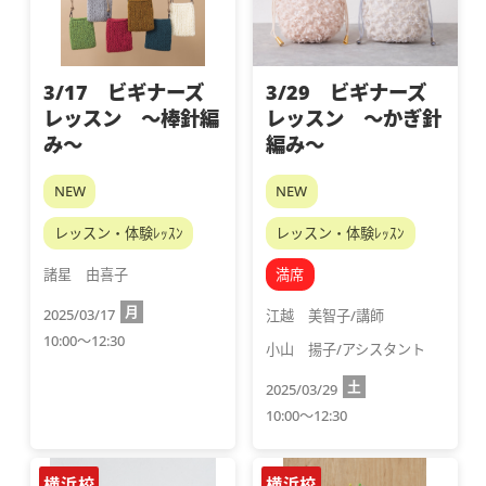
3/17 ビギナーズ
3/29 ビギナーズ
レッスン ～棒針編
レッスン ～かぎ針
み～
編み～
NEW
NEW
レッスン・体験ﾚｯｽﾝ
レッスン・体験ﾚｯｽﾝ
諸星　由喜子
満席
月
2025/03/17
江越　美智子/講師
10:00～12:30
小山　揚子/アシスタント
土
2025/03/29
10:00～12:30
横浜校
横浜校