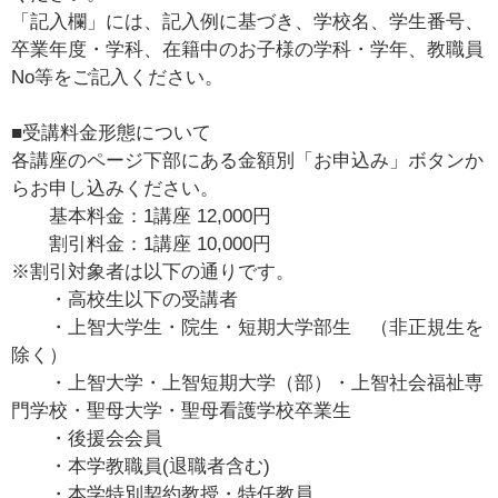
「記入欄」には、記入例に基づき、学校名、学生番号、
卒業年度・学科、在籍中のお子様の学科・学年、教職員
No等をご記入ください。
■受講料金形態について
各講座のページ下部にある金額別「お申込み」ボタンか
らお申し込みください。
　　基本料金：1講座 12,000円
　　割引料金：1講座 10,000円
※割引対象者は以下の通りです。
　　・高校生以下の受講者
　　・上智大学生・院生・短期大学部生　（非正規生を
除く）
　　・上智大学・上智短期大学（部）・上智社会福祉専
門学校・聖母大学・聖母看護学校卒業生
　　・後援会会員
　　・本学教職員(退職者含む)
　　・本学特別契約教授・特任教員　