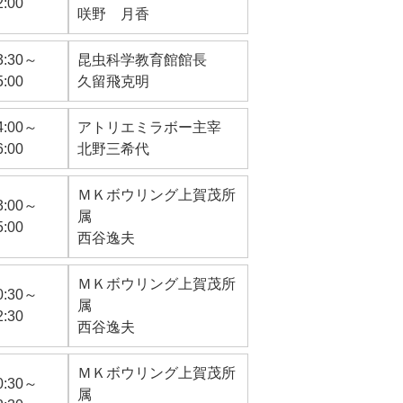
2:00
咲野 月香
3:30～
昆虫科学教育館館長
5:00
久留飛克明
4:00～
アトリエミラボー主宰
6:00
北野三希代
ＭＫボウリング上賀茂所
3:00～
属
5:00
西谷逸夫
ＭＫボウリング上賀茂所
0:30～
属
2:30
西谷逸夫
ＭＫボウリング上賀茂所
0:30～
属