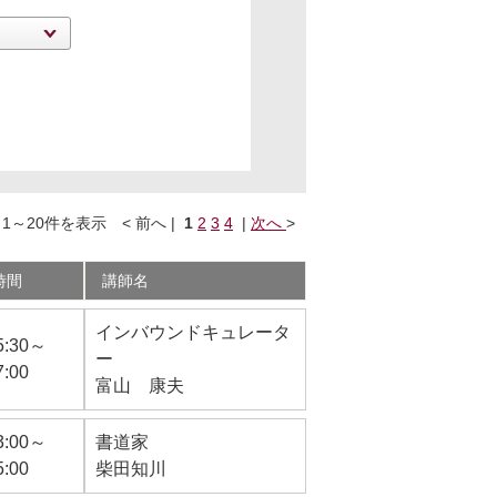
1～20件を表示 < 前へ |
1
2
3
4
|
次へ
>
時間
講師名
インバウンドキュレータ
5:30～
ー
7:00
富山 康夫
3:00～
書道家
5:00
柴田知川