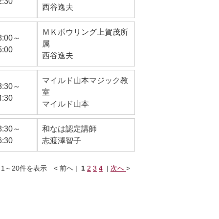
2:30
西谷逸夫
ＭＫボウリング上賀茂所
3:00～
属
5:00
西谷逸夫
マイルド山本マジック教
3:30～
室
4:30
マイルド山本
3:30～
和なは認定講師
6:30
志渡澤智子
1～20件を表示 < 前へ |
1
2
3
4
|
次へ
>