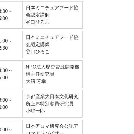
日本ミニチュアフード協
3:30～
会認定講師
5:00
谷口ひろこ
日本ミニチュアフード協
1:00～
会認定講師
2:30
谷口ひろこ
NPO法人歴史資源開発機
3:30～
構主任研究員
5:00
大沼 芳幸
京都産業大日本文化研究
3:00～
所上席特別客員研究員
6:00
小嶋一郎
日本アロマ研究会公認ア
0:00～
ロマアドバイザー