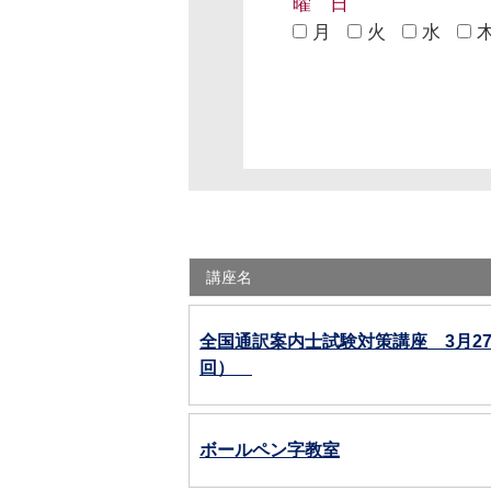
曜 日
月
火
水
講座名
全国通訳案内士試験対策講座 3月27
回）
ボールペン字教室