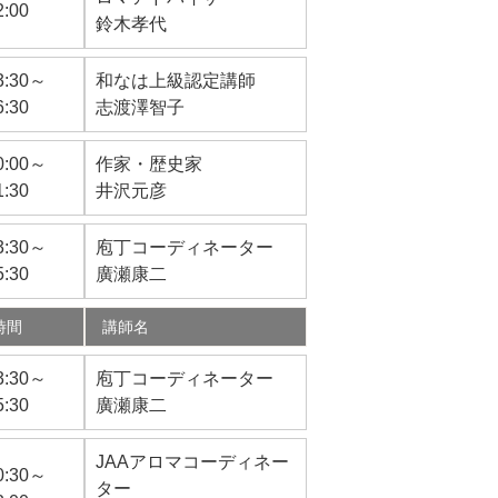
2:00
鈴木孝代
3:30～
和なは上級認定講師
6:30
志渡澤智子
0:00～
作家・歴史家
1:30
井沢元彦
3:30～
庖丁コーディネーター
5:30
廣瀬康二
時間
講師名
3:30～
庖丁コーディネーター
5:30
廣瀬康二
JAAアロマコーディネー
0:30～
ター