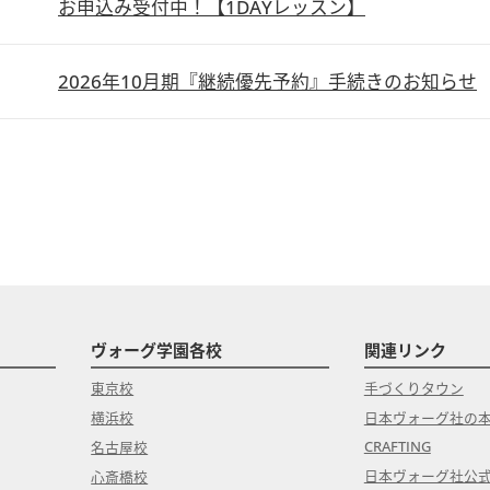
お申込み受付中！【1DAYレッスン】
2026年10月期『継続優先予約』手続きのお知らせ
ヴォーグ学園各校
関連リンク
東京校
手づくりタウン
横浜校
日本ヴォーグ社の
CRAFTING
名古屋校
日本ヴォーグ社公
心斎橋校