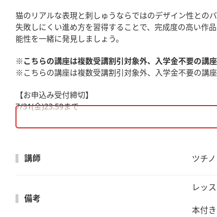
猫のリアルな表現と刺しゅうならではのデザイン性とのバ
失敗しにくい進め方を習得することで、完成度の高い作品
能性を一緒に発見しましょう。
※こちらの講座は複数受講割引対象外、入学金不要の講座
※こちらの講座は複数受講割引対象外、入学金不要の
【お申込み受付締切】
7/31(金)23:59まで
【ご準備いただくもの】
・書籍『うちのコ！ねこ刺しゅう』 ・針 ・糸通し ・糸
ば細いチャコペン、講師は0.1mmのミリペンを使用)・鏡・
講師
ツチノ
【届けするもの】
・オリジナルキット、テキスト、ご案内用紙（アーカイブ
レッス
※6/20までにご予約ご入金いただいた場合は6月中に教
備考
※上記以降の場合はご入金後7日～10日程度で発送いたし
本付き