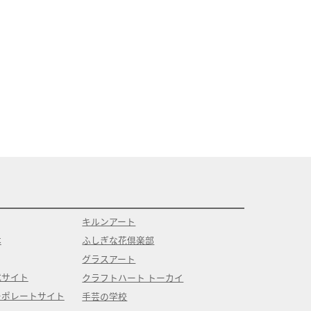
キルンアート
本
ふしぎな花倶楽部
グラスアート
式サイト
クラフトハート トーカイ
ーポレートサイト
手芸の学校