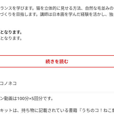
ランスを学びます。猫を立体的に見せる方法、自然な毛並みの
づくりを目指します。講師は日本画を学んだ経験を活かし、独
となります。
講座となります。
続きを読む
切りバサミ ・刺繍枠(8cmか10cm) ・チャコペーパー
ボンド・爪楊枝(5本くらい)・洗濯バサミ(数個)
コノネコ
視聴方法など）
ン動画は100分×5回分です。

材は発送いたします
ます
キットは、持ち物に記載されている書籍『うちのコ！ねこ