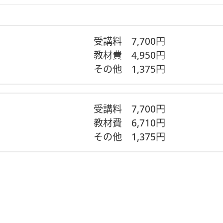
受講料
7,700円
教材費
4,950円
その他
1,375円
ら、同梱の＂ご案内用紙＂をよく読み、材料キットの内容物が
着後３日以内にご連絡ください。尚、不備のあったキットは不
受講料
7,700円
教材費
6,710円
その他
1,375円