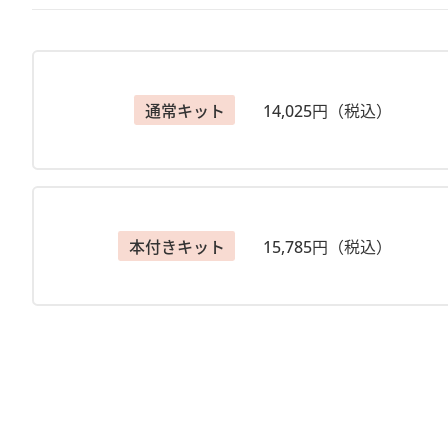
【アーカイブ配信視聴期間】
2026/7/1～9/30
（期間内は全回分をご視聴いただけます）
通常キット
14,025円（税込）
【注意事項】
◆［事前にお届けするもの］をお受け取りになりました
◆万が一、キット内容に不備があり交換が必要な場合は到
ださい。
【主催】
本付きキット
15,785円（税込）
ヴォーグ学園オンライン事業部
ご予約・お問合せはお電話でも
ＴＥＬ 03－6369－8878
営業時間 9：30－17：30