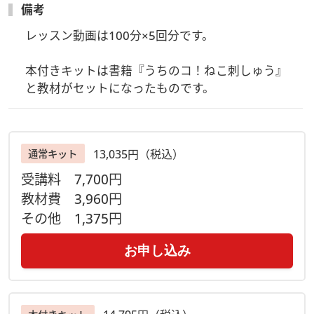
備考
・書籍『うちのコ！ねこ刺しゅう』 ・針 ・糸通し ・糸切
りバサミ ・刺繍枠(8cmか10cm) ・チャコペーパー ・
レッスン動画は100分×5回分です。

トレーサーかボールペン ・ミリペン(用意が難しければ細い
チャコペン、講師は0.1mmのミリペンを使用)・鏡・ボンド・
本付きキットは書籍『うちのコ！ねこ刺しゅう』
爪楊枝(5本くらい)・洗濯バサミ(数個)
と教材がセットになったものです。
【届けするもの】
・オリジナルキット、テキスト、ご案内用紙（アーカイブ視聴
方法など）
13,035円（税込）
通常キット
※6/20までにご予約ご入金いただいた場合は6月中に教材は発
受講料
7,700円
送いたします
教材費
3,960円
※上記以降の場合はご入金後7日～10日程度で発送いたします
その他
1,375円
【アーカイブ配信視聴期間】
2026/7/1～9/30
お申し込み
（期間内は全回分をご視聴いただけます）
【注意事項】