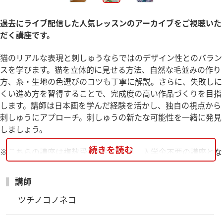
過去にライブ配信した人気レッスンのアーカイブをご視聴いた
だく講座です。
猫のリアルな表現と刺しゅうならではのデザイン性とのバラン
スを学びます。猫を立体的に見せる方法、自然な毛並みの作り
方、糸・生地の色選びのコツも丁寧に解説。さらに、失敗しに
くい進め方を習得することで、完成度の高い作品づくりを目指
します。講師は日本画を学んだ経験を活かし、独自の視点から
刺しゅうにアプローチ。刺しゅうの新たな可能性を一緒に発見
しましょう。
続きを読む
※こちらの講座は複数受講割引対象外、入学金不要の講座とな
ります。
講師
【お申込み受付締切】
7/31(金)23:59まで
ツチノコノネコ
【ご準備いただくもの】