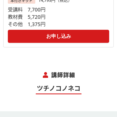
◆［事前にお届けするもの］をお受け取りになりましたら、同
14,795円（税込）
本付きキット
梱の＂ご案内用紙＂をよく読み、材料キットの内容物が揃って
受講料
7,700円
いるかご確認をお願い致します。
教材費
5,720円
◆万が一、キット内容に不備があり交換が必要な場合は到着後
その他
1,375円
３日以内にご連絡ください。尚、不備のあったキットは不備内
容確認の為に着払いでご返送いただきます。ご了承ください。
お申し込み
【主催】
ヴォーグ学園オンライン事業部
ご予約・お問合せはお電話でも
ＴＥＬ 03－6369－8878
営業時間 9：30－17：30
person
講師詳細
ツチノコノネコ