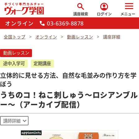
search
account_circle
講座検索
ログイン
メニュー
オンライン
03-6369-8878
call
全国トップ
オンライン
動画レッスン
講座詳細
動画レッスン
途中入学可
定期講座
立体的に見せる方法、自然な毛並みの作り方を学
ぼう
うちのコ！ねこ刺しゅう～ロシアンブル
ー～（アーカイブ配信）
講師詳細