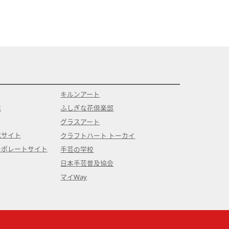
揃っているかご確認をお願い致します。
備内容確認の為に着払いでご返送いただきます。ご了承く
キルンアート
本
ふしぎな花倶楽部
グラスアート
式サイト
クラフトハート トーカイ
ーポレートサイト
手芸の学校
日本手芸普及協会
マイWay