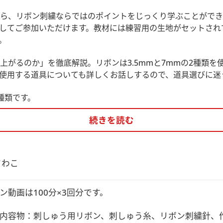
ら、リボン刺繍ならではのポイントをじっくり学ぶことができ
してご参加いただけます。教材には練習用の生地がセットされ
。
上がるのか」を徹底解説。リボンは3.5mmと7mmの2種類
使用する道具についても詳しくお話しするので、道具選びに迷
種類です。
続きを読む
さわこ
ン動画は100分×3回分です。

チーフを立体的かつ繊細に表現できるようになり、作品全体が
内容物：刺しゅう用リボン、刺しゅう糸、リボン刺繍針、