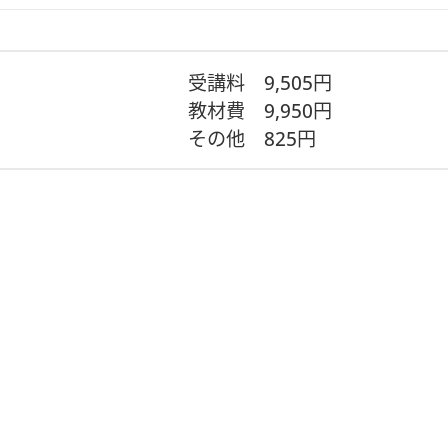
てみませんか。
となります。
受講料
9,505円
教材費
9,950円
その他
825円
クッション
回数)が必要となります。
視聴方法など）
材は発送いたします
ます