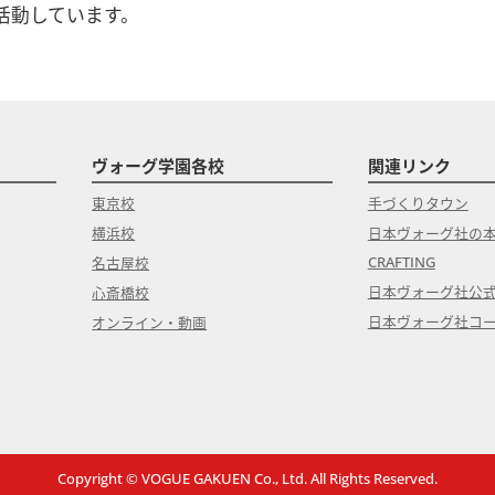
活動しています。
ら、同梱の＂ご案内用紙＂をよく読み、材料キットの内容物が
着後３日以内にご連絡ください。尚、不備のあったキットは不
ヴォーグ学園各校
関連リンク
東京校
手づくりタウン
横浜校
日本ヴォーグ社の
CRAFTING
名古屋校
日本ヴォーグ社公
心斎橋校
日本ヴォーグ社コ
オンライン・動画
Copyright © VOGUE GAKUEN Co., Ltd. All Rights Reserved.