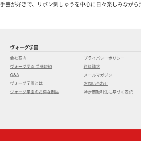
【アーカイブ配信視聴期間】
手芸が好きで、リボン刺しゅうを中心に日々楽しみながら
2026/7/1～9/30
（期間内は全回分をご視聴いただけます）
【注意事項】
◆［事前にお届けするもの］をお受け取りになりました
◆万が一、キット内容に不備があり交換が必要な場合は到
ヴォーグ学園
ださい。
会社案内
プライバシーポリシー
ヴォーグ学園 受講規約
資料請求
【主催】
Q&A
ヴォーグ学園オンライン事業部
メールマガジン
ご予約・お問合せはお電話でも
ヴォーグ学園とは
お問い合わせ
ＴＥＬ 03－6369－8878
ヴォーグ学園のお得な制度
特定商取引法に基づく表記
営業時間 9：30－17：30