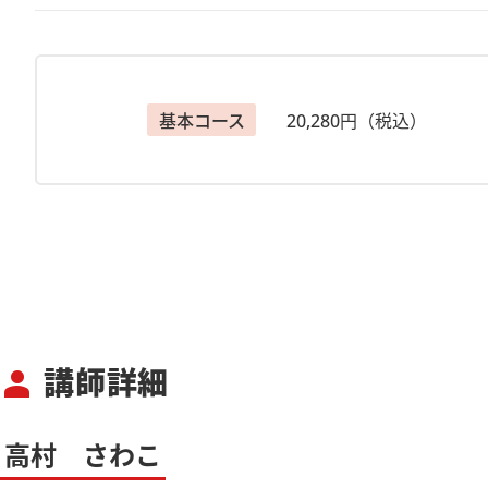
りを実感しながら、あなただけのリボン刺繍の世界を広げ
※こちらの講座は複数受講割引対象外、入学金不要の講座
＊＊＊＊＊＊＊＊＊＊＊＊
基本コース
20,280円（税込）
【お申込み受付締切】
7/31(金)23:59まで
【ご準備いただくもの】
12センチの刺繍枠、水性チャコペン、糸切ハサミ、ピン
【参加費について】
・受講料、教材費(送料含）とその他(運営維持費275円×
【届けするもの】
講師詳細
person
・オリジナルキット、テキスト、ご案内用紙（アーカイブ
※6/15までにご予約ご入金いただいた場合は6月中に教
※上記以降の場合はご入金後7日～10日程度で発送いたし
高村 さわこ