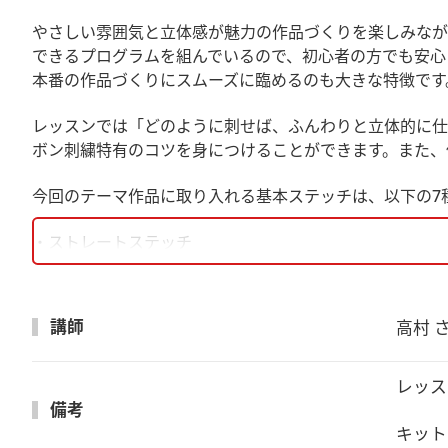
やさしい雰囲気と立体感が魅力の作品づくりを楽しみなが
できるプログラムを組んでいるので、初心者の方でも安心
本番の作品づくりにスムーズに臨めるのも大きな特徴です
レッスンでは「どのように刺せば、ふんわりと立体的に仕
ボン刺繍特有のコツを身につけることができます。また、
今回のテーマ作品に取り入れる基本ステッチは、以下の7
・ストレートステッチ
・フレンチノットステッチ
・リボンステッチ
・スパイダーウェブステッチ
講師
高村 
・ギャザードステッチ
・ランニングローズステッチ
・レイジーデイジーステッチ
レッス
備考
これらのステッチをしっかり習得すれば、花や葉などのモ
キット