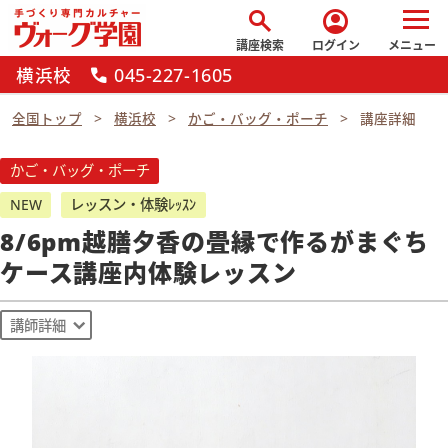
search
account_circle
講座検索
ログイン
メニュー
横浜校
045-227-1605
call
全国トップ
横浜校
かご・バッグ・ポーチ
講座詳細
かご・バッグ・ポーチ
NEW
レッスン・体験ﾚｯｽﾝ
8/6pm越膳夕香の畳縁で作るがまぐち
ケース講座内体験レッスン
講師詳細