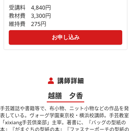
受講料
4,840円
教材費
3,300円
維持費
275円
お申し込み
person
講師詳細
越膳 夕香
手芸雑誌や書籍等で、布小物、ニット小物などの作品を発
表している。ヴォーグ学園東京校・横浜校講師。手芸教室
「xixiang手芸倶楽部」主宰。著書に、『バッグの型紙の
本』『がまぐちの型紙の本』『ファスナーポーチの型紙の