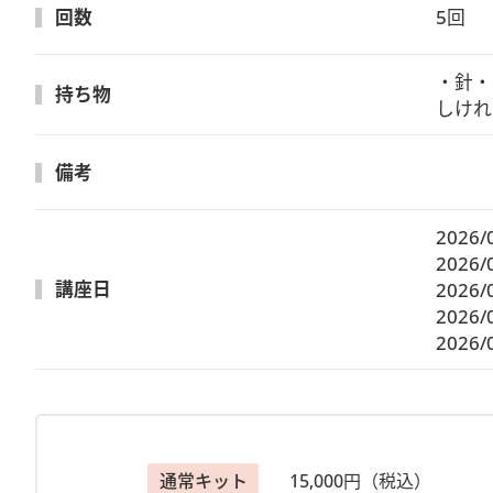
※質問はLIVE配信中のみ受付いたします。ご了承くださ
回数
5回
＜視聴期間は2026年10月31日(土)迄＞
・針・
持ち物
しけれ
【注意事項】
◆Zoomのサービス、機能、セキュリティ等を各自ご理
◆［事前にお届けするもの］をお受け取りになりました
備考
◆万が一、キット内容に不備があり交換が必要な場合は到
ださい。
2026/
2026/
【主催】
講座日
2026/
ヴォーグ学園オンライン事業部
2026/
ご予約・お問合せはお電話でも
2026/
ＴＥＬ 03-6369-8878
営業時間 9：30－17：30
通常キット
15,000円（税込）