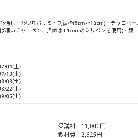
い。
糸通し・糸切りバサミ・刺繍枠(8cmか10cm)・チャコ
ば細いチャコペン、講師は0.1mmのミリペンを使用)・鏡
解いただいた上でご参加ください。参加方法・接続環境について
ら、同梱の＂ご案内用紙＂をよく読み、材料キットの内容物が
着後３日以内にご連絡ください。尚、不備のあったキットは不
07/04(土)
07/18(土)
08/08(土)
08/22(土)
09/05(土)
受講料
11,000円
教材費
2,625円