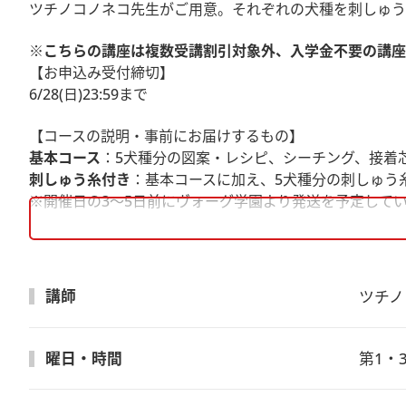
ツチノコノネコ先生がご用意。それぞれの犬種を刺しゅう
※こちらの講座は複数受講割引対象外、入学金不要の講座
【お申込み受付締切】
6/28(日)23:59まで
【コースの説明・事前にお届けするもの】
基本コース
：5犬種分の図案・レシピ、シーチング、接着
刺しゅう糸付き
：基本コースに加え、5犬種分の刺しゅう
※開催日の3～5日前にヴォーグ学園より発送を予定して
【受講方法】
・ビデオ・Ｗｅｂ会議アプリケーション「Zoomウェビナ
※受講生皆様は画面に映る事はありません。
講師
ツチノ
欠席時も安心！
【見逃し配信があります】
曜日・時間
第1・3
・当日配信した講習のアーカイブをご視聴いただけます。
（講座日程が合わない場合、全てのレッスンを見逃し配信