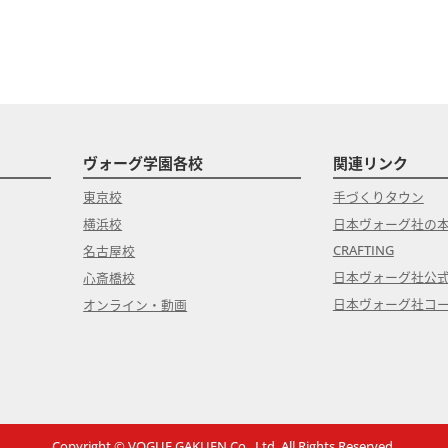
ヴォーグ学園各校
関連リンク
東京校
手づくりタウン
横浜校
日本ヴォーグ社の
CRAFTING
名古屋校
日本ヴォーグ社公
心斎橋校
日本ヴォーグ社コ
オンライン・動画
Copyright © VOGUE GAKUEN Co., Ltd. All Rights Reserved.