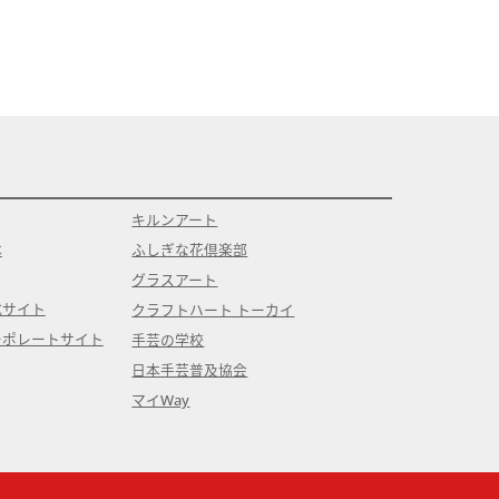
キルンアート
本
ふしぎな花倶楽部
グラスアート
式サイト
クラフトハート トーカイ
ーポレートサイト
手芸の学校
日本手芸普及協会
マイWay