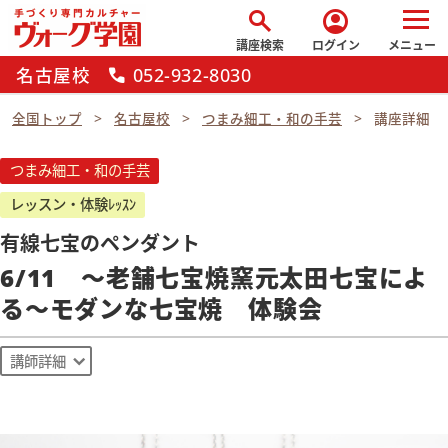
search
account_circle
講座検索
ログイン
メニュー
名古屋校
052-932-8030
call
全国トップ
名古屋校
つまみ細工・和の手芸
講座詳細
つまみ細工・和の手芸
レッスン・体験ﾚｯｽﾝ
有線七宝のペンダント
6/11 ～老舗七宝焼窯元太田七宝によ
る～モダンな七宝焼 体験会
講師詳細