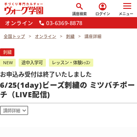
search
account_circle
講座検索
ログイン
メニュー
オンライン
03-6369-8878
call
全国トップ
オンライン
刺繍
講座詳細
刺繍
NEW
途中入学可
レッスン・体験ﾚｯｽﾝ
お申込み受付は終了いたしました
6/25(1day)ビーズ刺繍の ミツバチポー
チ（LIVE配信)
講師詳細