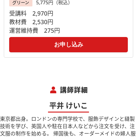
・ビデオ・Ｗｅｂ会議アプリケーション「Zoomウェビナー」
5,775円（税込）
グリーン
を使用します。
受講料
2,970円
※受講生皆様は画面に映る事はありません。
教材費
2,530円
運営維持費
275円
【注意事項】
◆Zoomのサービス、機能、セキュリティ等を各自ご理解いた
だいた上でご参加ください。参加方法・接続環境については
こ
お申し込み
ちら
をご確認ください。
◆［事前にお届けするもの］をお受け取りになりましたら、同
梱の＂ご案内用紙＂をよく読み、材料キットの内容物が揃って
いるかご確認をお願い致します。
◆万が一、キット内容に不備があり交換が必要な場合は到着後
person
３日以内にご連絡ください。尚、不備のあったキットは不備内
講師詳細
容確認の為に着払いでご返送いただきます。ご了承ください。
平井 けいこ
【主催】
ヴォーグ学園オンライン事業部
東京都出身。ロンドンの専門学校で、服飾デザインと縫製
ご予約・お問合せはお電話でも
技術を学び、英国人や駐在日本人などから注文を受け、注
ＴＥＬ ０３－６３６９－８８７８
文服の制作を始める。 帰国後も、オーダーメイドの婦人服