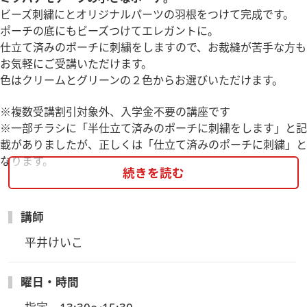
ビーズ刺繍にとオリジナルパーツの羽根をつけて完成です。
ポーチの底にもビーズつけてエレガントに。
仕立て済みのポーチに刺繍をしますので、お裁縫が苦手な方も
お気軽にご受講いただけます。
色はクリームとグリーンの２色からお選びいただけます。
※複数受講割引対象外、入学金不要の講座です
※一部チラシに「半仕立て済みのポーチに刺繍をします」と記
載がありましたが、正しくは「仕立て済みのポーチに刺繍」と
なります。
続きを読む
＊＊＊＊＊＊＊＊＊＊＊＊＊
【参加費について】
講師
・受講料と別途教材費(送料含）と運営維持費275円税込が必要
となります。
平井けいこ
【お申込み受付締切】
曜日・時間
◆6/17(水)迄にお申込と支払完了の方→ 6/18(木)にキット発
送いたします