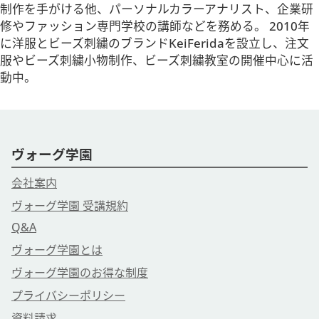
営業時間 9：30－17：15
制作を手がける他、パーソナルカラーアナリスト、企業研
修やファッション専門学校の講師などを務める。 2010年
に洋服とビーズ刺繍のブランドKeiFeridaを設立し、注文
服やビーズ刺繍小物制作、ビーズ刺繍教室の開催中心に活
動中。
ヴォーグ学園
会社案内
ヴォーグ学園 受講規約
Q&A
ヴォーグ学園とは
ヴォーグ学園のお得な制度
プライバシーポリシー
資料請求