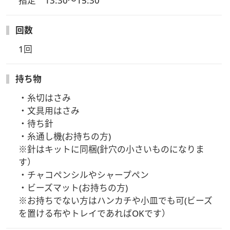
指定　13:30～15:30
◆6/18以降にお申込の方へは、お支払確認後2～3日以内にキ
回数
ット発送いたします
※6/25以降のお申込はお電話またはメールにて受付いたしま
1回
す
・その場合、講座日までにキットをお届け出来ない可能性があ
持ち物
ります。
ご了承いただけますようお願い申し上げます。
・糸切はさみ

アーカイブ視聴でのご受講となります。
・文具用はさみ

・待ち針

◆お申込み締め切りは6/30(火)迄を予定です
・糸通し機(お持ちの方)

※6/25以降のお申込はお電話またはメールにて受付いたしま
※針はキットに同梱(針穴の小さいものになりま
す
す）

・講座開催後のお申込につきましてはアーカイブ視聴でのご受
・チャコペンシルやシャープペン　

講となります。
・ビーズマット(お持ちの方)　

ご了承くださいませ。
※お持ちでない方はハンカチや小皿でも可(ビーズ
を置ける布やトレイであればOKです）
※お届け着日は地域により差がございます。