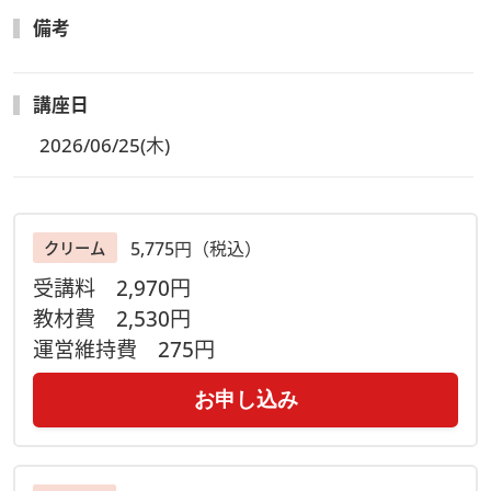
※教材の数量の関係で予定より早く締め切らせていただく場合
がございます。
備考
欠席時も安心！
【見逃し配信があります】
講座日
・当日配信した講習のアーカイブをご視聴いただけます。
視聴
2026/06/25(木)
方法は事前にお届けする「ご案内用紙」に記載しています。
（講座日程が合わない場合、全てのレッスンを見逃し配信でご
視聴いただく事も可能です）
※質問はLIVE配信中のみ受付いたします。ご了承ください。
5,775円（税込）
クリーム
＜視聴期間は2026年7月31日(金)迄＞
受講料
2,970円
【事前にお届けするもの】
教材費
2,530円
・材料キット、テキスト、ご案内用紙（レッスン参加方法
運営維持費
275円
ZoomURLやID・アーカイブ視聴方法など）
※講座開講の約1週間前に佐川急便にてヴォーグ学園より発
お申し込み
送予定。お届け着日は地域により差がございます。
【受講方法】