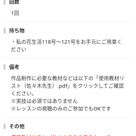
回数
【お申込み受付締切】
1回
・7/20(月祝)23:59迄予定
※予定より早く締め切らせていただく場合がございます
持ち物
【事前にお届けする教材】
・私の花生活118号～121号をお手元にご用意く
・事前にお送りする教材はありません
ださい
・
「当日のZoomウェビナーURL」と「アーカイブ視聴方法」
を、
備考
7/24(金)にご登録のメールアドレスにお送りいたします
作品制作に必要な教材などは以下の「使用教材リ
【受講方法】
スト（佐々木先生）.pdf」をクリックしてご確認
ビデオ・Ｗｅｂ会議アプリケーション「Zoomウェビナー」を
ください。

使用します
※実技は必須ではありません

Zoomアプリをはじめて使用される方は事前にインストールし
※レッスンの視聴のみのご参加でもOKです
てください
その他
・録画には講師のみが映る設定となっております。
・受講者の皆さまのお顔やお名前が画面に映ることはありませ