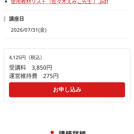
使用教材リスト（佐々木えみこ先生 ）.pdf
ん
・
ご質問はチャットにて受け付けます
（※質問はLIVE配信中
講座日
のみ受付いたします。ご了承ください）
・配信動画の録音、録画、写真撮影は禁止です。
2026/07/31(金)
【アーカイブ視聴方法について】
急なご欠席時も安心！
・当日配信したレッスンの録画をご視聴いただけます
4,125円（税込）
・レッスン日程が合わない場合や当日欠席した場合でも、見逃
受講料
3,850円
し配信でご視聴できます
運営維持費
275円
（質問の受付はできかねますのでご了承ください）
お申し込み
・講座当日の夕方～翌日にはアーカイブをUPいたします
※視聴用ページのURLは、7/24に当日のZoomウェビナーURL
をメールでお送りする際にお知らせいたします
＜アーカイブ視聴期間＞
講座当日の夕方～2026年8月13日(木)
講師詳細