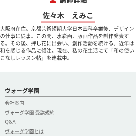
person
【注意事項】
◆Zoomのサービス、機能、セキュリティ等を各自ご理解いた
佐々木 えみこ
だいた上でご参加ください。参加方法・接続環境については
こ
ちら
をご確認ください
大阪府在住。京都芸術短期大学日本画科卒業後、デザイン
の仕事に従事。この間、水彩画、版画作品を制作発表す
【主催】
る。その後、押し花に出会い、創作活動を続ける。近年は
ヴォーグ学園オンライン事業部
和を感じる作品に傾注。現在、私の花生活にて「和の使い
ご予約・お問合せはお電話でも
こなしレッスン帖」を連載中。
ＴＥＬ ０３－６３６９－８８７８
営業時間 9：30－17：15
・ヴォーグ学園のIDやパスワードが分からない
・新規お客様登録が出来ない
ヴォーグ学園
・コンビニ支払の用紙を送付して欲しい
など、その他お気軽にお問合せください♪
会社案内
ヴォーグ学園 受講規約
Q&A
ヴォーグ学園とは