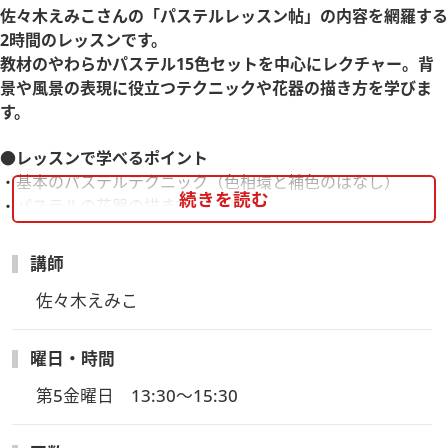
佐々木えみこさんの「パステルレッスン帖」の内容を網羅する
2時間のレッスンです。
教材のやわらかパステル15色セットを中心にレクチャー。背
景や風景の表現に役立つテクニックや花器の描き方を学びま
す。
●レッスンで学べるポイント
・基本のパステルテクニック（色相環と補色のはなし）
続きを読む
・パステルの花器の描き方
・パステル綿用紙の白い花びん
・背景の色に注目した作品づくりのコツ
講師
※こちらの講座はヴォーグ学園の複数受講割引対象外、入学金
佐々木えみこ
不要の講座となります。
曜日・時間
＊＊＊＊＊＊＊＊＊＊＊＊＊
【参加費について】
第5金曜日　13:30～15:30
・受講料3,850円(税込)、運営維持費275円(税込)が必要となり
ます