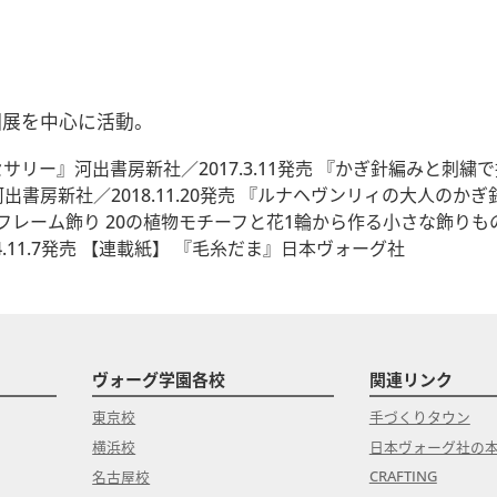
、個展を中心に活動。
ー』河出書房新社／2017.3.11発売 『かぎ針編みと刺繍で描
書房新社／2018.11.20発売 『ルナヘヴンリィの大人のか
のフレーム飾り 20の植物モチーフと花1輪から作る小さな飾りもの
11.7発売 【連載紙】 『毛糸だま』日本ヴォーグ社
ヴォーグ学園各校
関連リンク
東京校
手づくりタウン
横浜校
日本ヴォーグ社の
CRAFTING
名古屋校