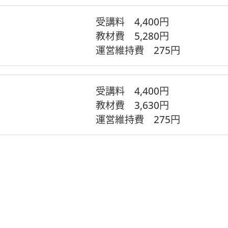
受講料
4,400円
教材費
5,280円
便が利用できないため、陸路でのお届けとなります。
運営維持費
275円
受講料
4,400円
教材費
3,630円
運営維持費
275円
ら、同梱の＂ご案内用紙＂をよく読み、材料キットの内容物が
着後３日以内にご連絡ください。尚、不備のあったキットは不