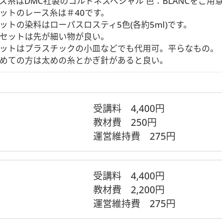
またはオリムパスの染-marcheの緑/黄/赤・★硬化スプレー(
ス糸はDMC社製のコルドネスペシャル 色：BLANCをご用意
)・スポイト・目打ち(あると便利)・木工用接着剤・ピンセット
ットのレース糸は＃40です。

ットの染料はローパスロスティ5色(各約5ml)です。

セットは先が細い物が良い。

ットはプラスチックの小皿などでも代用可。平らなもの。

めての方は太めの糸とかぎ針があると良い。
が必要となります。
急便で送付予定です。
受講料
4,400円
ヤー、ご案内用紙（アーカイブ視聴方法など）
教材費
250円
運営維持費
275円
レーのセット
のセット
便が利用できないため、陸路でのお届けとなります。
受講料
4,400円
教材費
2,200円
運営維持費
275円
発送予定。