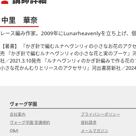
person
営業時間 9：30－17：15
中里 華奈
レース編み作家。2009年にLunarheavenlyを立ち上げ
【著書】 『かぎ針で編むルナヘヴンリィの小さなお花のアクセサリ
売 『かぎ針で編むルナヘヴンリィの小さな花と実のブーケ』河出
社／2021.3.10発売 『ルナヘヴンリィのかぎ針編みで作る花
小さな花かんむりとリースのアクセサリ』河出書房新社／2024.
ヴォーグ学園
会社案内
プライバシーポリシー
ヴォーグ学園 受講規約
資料請求
Q&A
メールマガジン