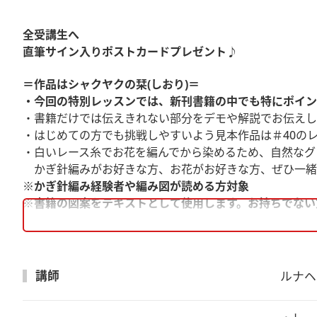
全受講生へ
直筆サイン入りポストカードプレゼント♪
＝作品はシャクヤクの栞(しおり)＝
・今回の特別レッスンでは、新刊書籍の中でも特にポイン
・書籍だけでは伝えきれない部分をデモや解説でお伝えし
・はじめての方でも挑戦しやすいよう見本作品は＃40の
・白いレース糸でお花を編んでから染めるため、自然なグ
かぎ針編みがお好きな方、お花がお好きな方、ぜひ一緒
※かぎ針編み経験者や編み図が読める方対象
※書籍の図案をテキストとして使用します。お持ちでない
2時間半の1dayレッスンのアーカイブ配信講座です
※こちらの講座は複数受講割引対象外、入学金不要の講座
講師
ルナヘ
【ご準備いただくもの】