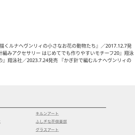
くルナヘヴンリィの小さなお花の動物たち』／2017.12.7発
ぎ針編みアクセサリー はじめてでも作りやすいモチーフ20』翔泳
』翔泳社／2023.7.24発売 『かぎ針で編むルナヘヴンリィの
キルンアート
本
ふしぎな花倶楽部
グラスアート