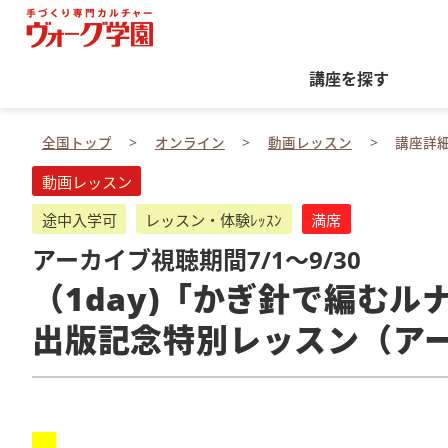
講座を探す
全国トップ
オンライン
動画レッスン
講座詳
動画レッスン
途中入学可
レッスン・体験ﾚｯｽﾝ
満席
アーカイブ視聴期間7/1～9/30
（1day)「かぎ針で編む
出版記念特別レッスン（ア