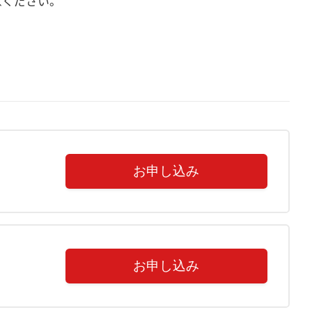
ネオルシール)・レース針10号・はさみ(糸やワイヤーカット
ください。

・細筆・白色キッチンペーパー・ウェットティッシュ・新刊書籍
お申し込み
お申し込み