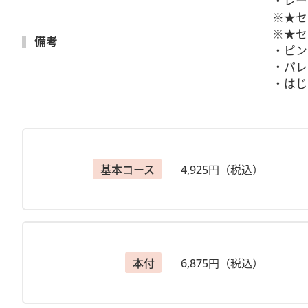
・★レース糸(＃40または＃80)・★染料ローパスロスティ
・レー
用)・刺繍針7号位・定規(15㎝位)・パレット(10㎝位
※★セ
（お持ちの方）★印はセットとして別途購入可
※★セ
備考
・ピン
＊＊＊＊＊＊＊＊＊＊＊＊＊
・パレ
【参加費について】
・はじ
・受講料と別途教材費(送料含）と運営維持費275円税込
※本無コースはクリックポスト、それ以外のコースは佐川
【事前にお届けするもの】
基本コース：
栞の作り方(作業手順やポイント) 、ワイ
基本コース
4,925円（税込）
本付：
基本コースの内容と、書籍
本＆セット付：
基本コースの内容と、書籍、染料/糸/スプ
本無＆セット付：
基本コースの内容と、染料/糸/スプレー
※硬化スプレー(ネオルシール)はスプレー缶です。航空
※お届け着日は地域により差がございます。
本付
6,875円（税込）
【お申込締め切りや発送について】
・6/21(日)迄にお申込→6/26(金)頃にヴォーグ学園より