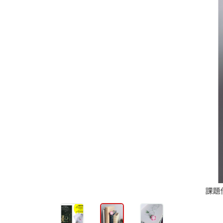
課題作品「シャクヤクの栞」（＃40のレース糸で編んでいます）