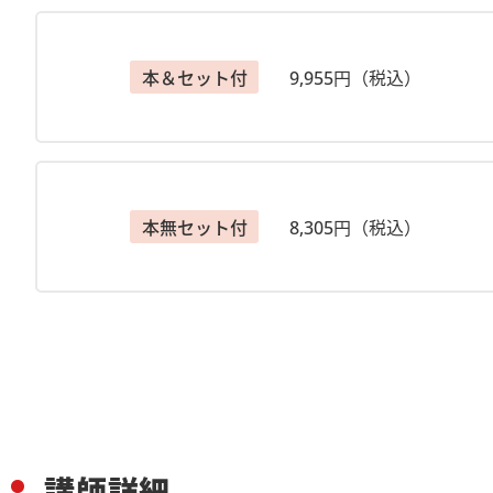
※それ以降はお申込完了後7～10以内に発送となります。
・お申込受付は7/31(金)迄を予定しております。
※お届け着日は地域により差がございます。
本＆セット付
9,955円（税込）
※硬化スプレー(ネオルシール)はスプレー缶です。航空
【アーカイブ配信視聴期間】
2026/7/1/～9/30
（期間内は全回分をご視聴いただけます）
本無セット付
8,305円（税込）
【注意事項】
◆［事前にお届けするもの］をお受け取りになりました
◆万が一、キット内容に不備があり交換が必要な場合は到
ださい。
【主催】
ヴォーグ学園オンライン事業部
ご予約・お問合せはお電話でも
ＴＥＬ ０３－６３６９－８８７８
メール online-div@voguegakuen.com
講師詳細