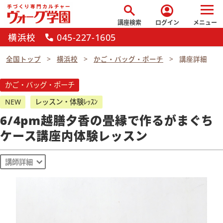
search
account_circle
講座検索
ログイン
メニュー
横浜校
045-227-1605
call
全国トップ
横浜校
かご・バッグ・ポーチ
講座詳細
かご・バッグ・ポーチ
NEW
レッスン・体験ﾚｯｽﾝ
6/4pm越膳夕香の畳縁で作るがまぐち
ケース講座内体験レッスン
講師詳細