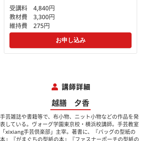
受講料
4,840円
教材費
3,300円
維持費
275円
お申し込み
person
講師詳細
越膳 夕香
手芸雑誌や書籍等で、布小物、ニット小物などの作品を発
表している。ヴォーグ学園東京校・横浜校講師。手芸教室
「xixiang手芸倶楽部」主宰。著書に、『バッグの型紙の
本』『がまぐちの型紙の本』『ファスナーポーチの型紙の