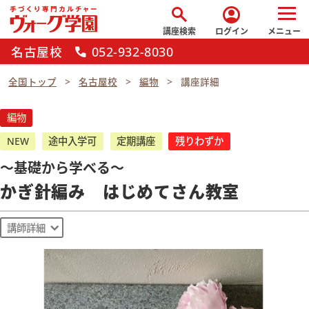
search
account_circle
講座検索
ログイン
メニュー
名古屋校
052-932-8030
call
全国トップ
名古屋校
編物
講座詳細
編物
NEW
途中入学可
定期講座
残りわずか
～基礎から学べる～
かぎ針編み はじめてさん教室
講師詳細