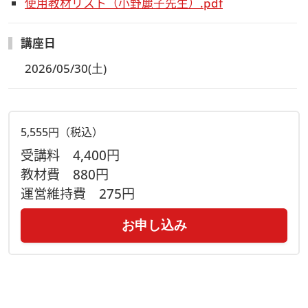
使用教材リスト（小野麗子先生）.pdf
・
ご質問はチャットにて受け付けます
（※質問はLIVE配信中
のみ受付いたします。ご了承ください）
講座日
・配信動画の録音、録画、写真撮影は禁止です。
2026/05/30(土)
【アーカイブ視聴方法について】
急なご欠席時も安心！
当日配信したレッスンの録画をご視聴いただけます
レッスン日程が合わない場合や当日欠席した場合でも、見逃し
5,555円（税込）
配信でご視聴できます
受講料
4,400円
（質問の受付はできかねますのでご了承ください）
教材費
880円
アーカイブ視聴方法や視聴用ページのURLは、Zoomウェビナ
運営維持費
275円
ーのURLをメールでお送りする際にお知らせいたします
（講座当日の夕方～翌日にはアーカイブをUPいたします）
お申し込み
＜視聴期間は2026年6月12日(金)迄＞
【注意事項】
◆Zoomのサービス、機能、セキュリティ等を各自ご理解いた
だいた上でご参加ください。参加方法・接続環境については
こ