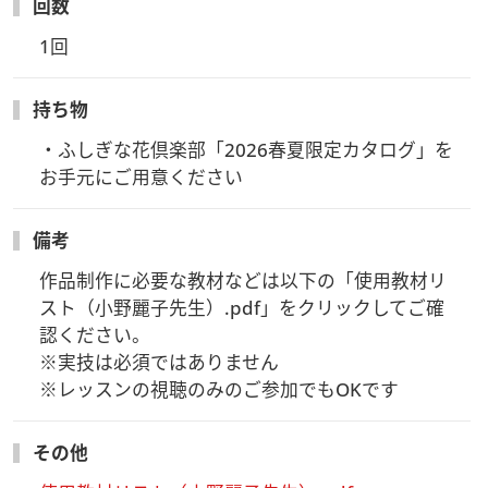
回数
【お申込み受付締切】
・5/13(水)23:59迄予定
1回
※予定より早く締め切らせていただく場合がございます
持ち物
【事前にお届けする教材】
・テキスト、型紙、作品実物大コピーをお送りします
・ふしぎな花倶楽部「2026春夏限定カタログ」を
※5/16(土)に発送予定
お手元にご用意ください
・
「ZoomウェビナーのURL」
と
「アーカイブ視聴方法」
※5/22にご登録のメールアドレスに
お送りいたします
備考
【受講方法】
作品制作に必要な教材などは以下の「使用教材リ
ビデオ・Ｗｅｂ会議アプリケーション「Zoomウェビナー」を
スト（小野麗子先生）.pdf」をクリックしてご確
使用します
認ください。

Zoomアプリをはじめて使用される方は事前にインストールし
※実技は必須ではありません

てください
※レッスンの視聴のみのご参加でもOKです
・録画には講師のみが映る設定となっております。
その他
・受講者の皆さまのお顔やお名前が画面に映ることはありませ
ん