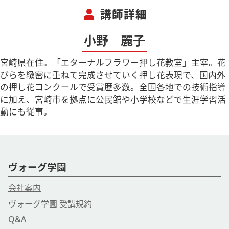
ちら
をご確認ください
person
講師詳細
【主催】
小野 麗子
ヴォーグ学園オンライン事業部**
ご予約・お問合せはお電話でも
宮崎県在住。「エターナルフラワー押し花教室」主宰。花
ＴＥＬ ０３－６３６９－８８７８
びらを緻密に重ねて完成させていく押し花表現で、国内外
営業時間 9：15－17：15
の押し花コンクールで受賞歴多数。全国各地での技術指導
・ヴォーグ学園のIDやパスワードが分からない
に加え、宮崎市を拠点に公民館や小学校などで生涯学習活
・新規お客様登録が出来ない
動にも従事。
・コンビニ支払の用紙を送付して欲しい
など、その他お気軽にお問合せください♪
ヴォーグ学園
会社案内
ヴォーグ学園 受講規約
Q&A