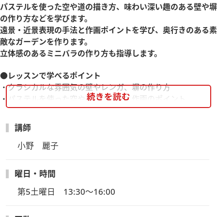
パステルを使った空や道の描き方、味わい深い趣のある壁や塀
の作り方などを学びます。
遠景・近景表現の手法と作画ポイントを学び、奥行きのある素
敵なガーデンを作ります。
立体感のあるミニバラの作り方も指導します。
●レッスンで学べるポイント
・クラシカルな雰囲気の壁やレンガ、塀の作り方
続きを読む
・パステルを使った空や道の描き方と作画のポイント
・遠景の木とアジサイ、ミニバラの作り方
講師
※こちらの講座はヴォーグ学園の複数受講割引対象外、入学金
不要の講座となります。
小野　麗子
＊＊＊＊＊＊＊＊＊＊＊＊＊
曜日・時間
【参加費について】
・受講料4,400円(税込)と教材費880円(税込)、運営維持費275
第5土曜日　13:30～16:00
円(税込)が必要となります