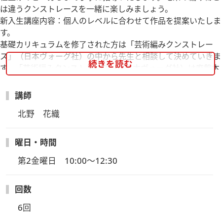
は違うクンストレースを一緒に楽しみましょう。
新入生講座内容：個人のレベルに合わせて作品を提案いたしま
す。
基礎カリキュラムを修了された方は「芸術編みクンストレー
ス」（日本ヴォーグ社）の中から先生と相談して決めていきま
続きを読む
す。「芸術編みクンストレース」（日本ヴォーグ社）は廃盤本
のため、特別に作り方のページをコピー（有料）してお渡しい
たします。
講師
北野　花織
曜日・時間
第2金曜日　10:00～12:30
回数
6回