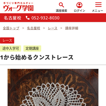
search
account_circle
講座検索
ログイン
メニュー
名古屋校
052-932-8030
call
全国トップ
名古屋校
レース
講座詳細
レース
途中入学可
定期講座
1から始めるクンストレース