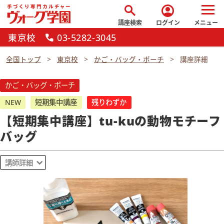
search
account_circle
講座検索
ログイン
メニュー
東京校
03-5282-3045
call
全国トップ
東京校
かご・バッグ・ポーチ
講座詳細
かご・バッグ・ポーチ
NEW
短期集中講座
残りわずか
【短期集中講座】tu-kuの動物モチーフ
バッグ
講師詳細