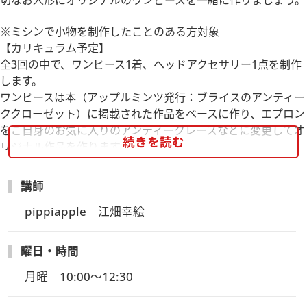
切なお人形にオリジナルのワンピースを一緒に作りましょう。
※ミシンで小物を制作したことのある方対象
【カリキュラム予定】
全3回の中で、ワンピース1着、ヘッドアクセサリー1点を制作
します。
ワンピースは本（アップルミンツ発行：ブライスのアンティー
ククローゼット）に掲載された作品をベースに作り、エプロン
をご自身のお気に入りのアンティークレースなどに変更してオ
続きを読む
リジナル作品を作ります。
1回目：ワンピースの身頃・袖付け
講師
2回目：スカートつけ・エプロン作り
3回目：襟元にギャザーテープ、身頃に花やスパンコールなど
pippiapple　江畑幸絵
かざりつけ。ヘッドアクセ
曜日・時間
※カリキュラムは変更になる場合がございます。
月曜　10:00～12:30