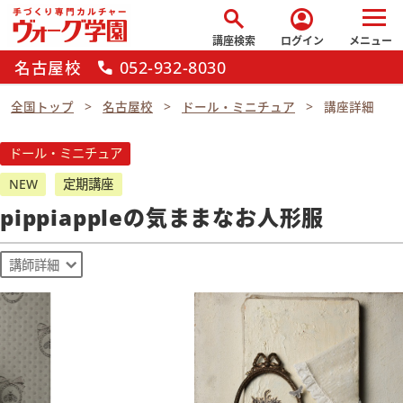
search
account_circle
講座検索
ログイン
メニュー
名古屋校
052-932-8030
call
全国トップ
名古屋校
ドール・ミニチュア
講座詳細
ドール・ミニチュア
NEW
定期講座
pippiappleの気ままなお人形服
講師詳細