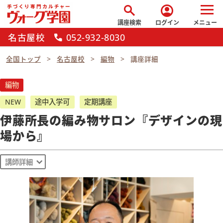
search
account_circle
講座検索
ログイン
メニュー
名古屋校
052-932-8030
call
全国トップ
名古屋校
編物
講座詳細
編物
NEW
途中入学可
定期講座
伊藤所長の編み物サロン『デザインの現
場から』
講師詳細