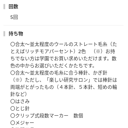
回数
5回
持ち物
〇合太〜並太程度のウールのストレート毛糸（た
とえばリッチモアパーセント）2色　（※）お持
ちでない方は学園でお買い求めいただけます。数
色の中からお選びいただくかたちです。

〇合太〜並太程度の毛糸に合う棒針、かぎ針　
（※）ただし、「楽しい研究サロン」では棒針は
両端がとがったもの（４本針、５本針、短めの輪
針など）

〇はさみ

〇とじ針

〇クリップ式段数マーカー　数個

〇メジャー
