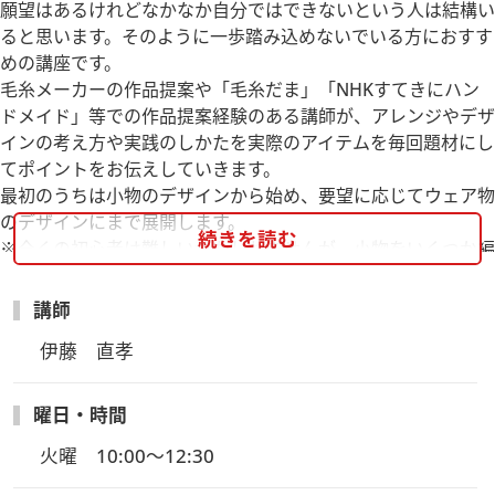
願望はあるけれどなかなか自分ではできないという人は結構い
ると思います。そのように一歩踏み込めないでいる方におすす
めの講座です。
毛糸メーカーの作品提案や「毛糸だま」「NHKすてきにハン
ドメイド」等での作品提案経験のある講師が、アレンジやデザ
インの考え方や実践のしかたを実際のアイテムを毎回題材にし
てポイントをお伝えしていきます。
最初のうちは小物のデザインから始め、要望に応じてウェア物
のデザインにまで展開します。
続きを読む
※全くの初心者は難しいかもしれませんが、小物をいくつか編
んだことがある方が対象です。
・小物（バッグ、帽子、etc.）のデザインをまずしてみよう
講師
・デザインしたものを原稿に起こし、編み図を書いてみよう
伊藤　直孝
・（要望に応じて）簡単なウェアのデザインもしてみよう
曜日・時間
火曜　10:00～12:30