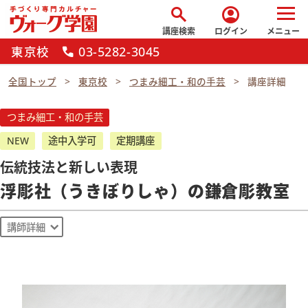
search
account_circle
講座検索
ログイン
メニュー
東京校
03-5282-3045
call
全国トップ
東京校
つまみ細工・和の手芸
講座詳細
つまみ細工・和の手芸
NEW
途中入学可
定期講座
伝統技法と新しい表現
浮彫社（うきぼりしゃ）の鎌倉彫教室
講師詳細