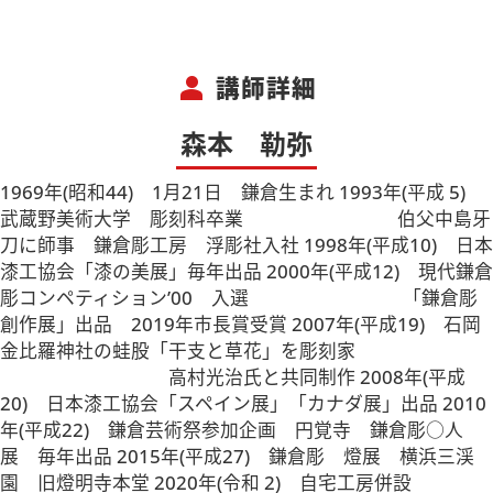
person
講師詳細
森本 勒弥
1969年(昭和44) 1月21日 鎌倉生まれ 1993年(平成 5)
武蔵野美術大学 彫刻科卒業 伯父中島牙
刀に師事 鎌倉彫工房 浮彫社入社 1998年(平成10) 日本
漆工協会「漆の美展」毎年出品 2000年(平成12) 現代鎌倉
彫コンペティション’00 入選 「鎌倉彫
創作展」出品 2019年市長賞受賞 2007年(平成19) 石岡
金比羅神社の蛙股「干支と草花」を彫刻家
高村光治氏と共同制作 2008年(平成
20) 日本漆工協会「スペイン展」「カナダ展」出品 2010
年(平成22) 鎌倉芸術祭参加企画 円覚寺 鎌倉彫○人
展 毎年出品 2015年(平成27) 鎌倉彫 燈展 横浜三渓
園 旧燈明寺本堂 2020年(令和 2) 自宅工房併設