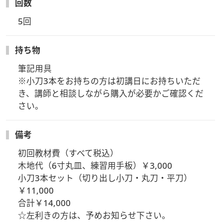
回数
5回
持ち物
筆記用具

※小刀3本をお持ちの方は初講日にお持ちいただ
き、講師と相談しながら購入が必要かご確認くだ
さい。
備考
初回教材費（すべて税込）

木地代（6寸丸皿、練習用手板）￥3,000

小刀3本セット（切り出し小刀・丸刀・平刀）　
￥11,000

合計￥14,000

☆左利きの方は、予めお知らせ下さい。