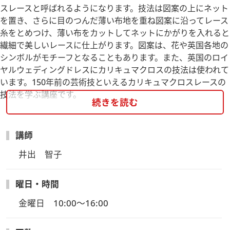
スレースと呼ばれるようになります。技法は図案の上にネット
を置き、さらに目のつんだ薄い布地を重ね図案に沿ってレース
糸をとめつけ、薄い布をカットしてネットにかがりを入れると
繊細で美しいレースに仕上がります。図案は、花や英国各地の
シンボルがモチーフとなることもあります。また、英国のロイ
ヤルウェディングドレスにカリキュマクロスの技法は使われて
います。150年前の芸術技といえるカリキュマクロスレースの
技法を学ぶ講座です。
続きを読む
新入生講座内容：
初心者の方：基本テクニックの習得
講師
経験者の方：アイルランドから最近届いたデザインを使用し
井出　智子
て、作品を作ります
曜日・時間
金曜日　10:00～16:00