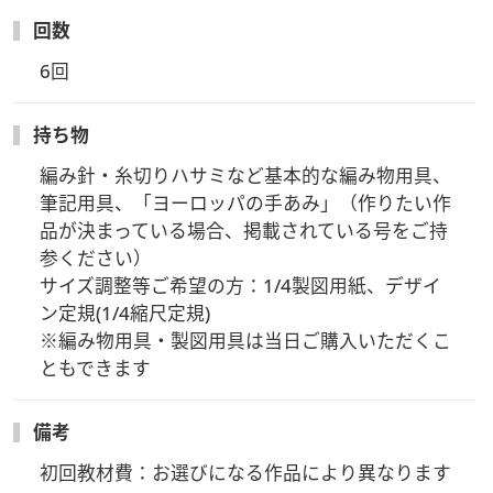
ただきます。
回数
→この講座の受講特典として定価の20％offになります。
6回
・半年に１回のパピーの展示会にご招待いたします。（ご都合
が合う方のみ）
持ち物
＜初心者さん歓迎＞
編み針・糸切りハサミなど基本的な編み物用具、
初心者の方は簡単な作品からご紹介しますのでご安心くださ
い。
筆記用具、「ヨーロッパの手あみ」（作りたい作
品が決まっている場合、掲載されている号をご持
＜途中入学歓迎＞
参ください）

それぞれお好きな作品を各自のペースで進めているので、途中
サイズ調整等ご希望の方：1/4製図用紙、デザイ
入学でも安心してお入りいただけます。
ン定規(1/4縮尺定規)

※編み物用具・製図用具は当日ご購入いただくこ
ともできます
備考
初回教材費：お選びになる作品により異なります