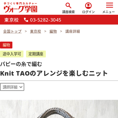
search
account_circle
講座検索
ログイン
メニュー
東京校
03-5282-3045
call
全国トップ
東京校
編物
講座詳細
編物
途中入学可
定期講座
パピーの糸で編む
Knit TAOのアレンジを楽しむニット
講師詳細