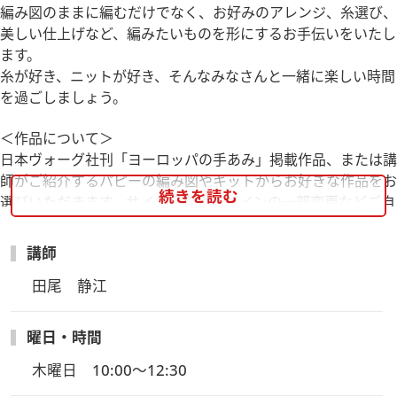
編み図のままに編むだけでなく、お好みのアレンジ、糸選び、
美しい仕上げなど、編みたいものを形にするお手伝いをいたし
ます。
糸が好き、ニットが好き、そんなみなさんと一緒に楽しい時間
を過ごしましょう。
＜作品について＞
日本ヴォーグ社刊「ヨーロッパの手あみ」掲載作品、または講
師がご紹介するパピーの編み図やキットからお好きな作品をお
続きを読む
選びいただきます。サイズ調整やデザインの一部変更などご自
分らしいアレンジもしていただけます。
他に、「お持ちの過去のパピー作品が途中になってしまってい
講師
るので続きをやりたい」などご希望がありましたらご相談くだ
田尾　静江
さい。
１作品目に編みたいものがあらかじめお決まりの方は事前にご
連絡ください。
曜日・時間
木曜日　10:00～12:30
＜この講座だけの受講特典＞
・講座で使用する糸はパピーの糸を併設ショップにてご購入い