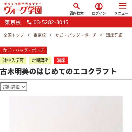
search
account_circle
講座検索
ログイン
メニュー
東京校
03-5282-3045
call
全国トップ
東京校
かご・バッグ・ポーチ
講座詳細
かご・バッグ・ポーチ
途中入学可
定期講座
満席
古木明美のはじめてのエコクラフト
講師詳細