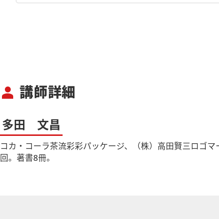
講師詳細
person
多田 文昌
コカ・コーラ茶流彩彩パッケージ、（株）高田賢三ロゴマーク、藤井
回。著書8冊。