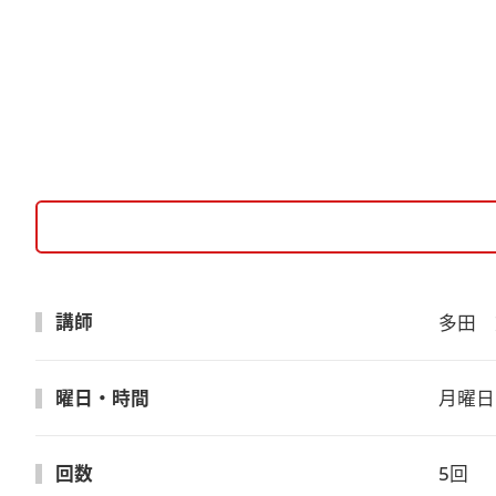
講師
多田　
曜日・時間
月曜日　
回数
5回