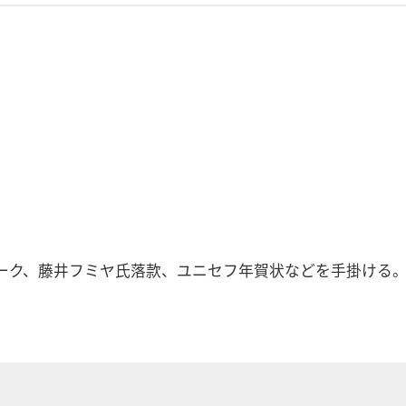
フミヤ氏落款、ユニセフ年賀状などを手掛ける。「The Muse