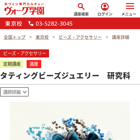
search
account_circle
講座検索
ログイン
メニュー
東京校
03-5282-3045
call
全国トップ
東京校
ビーズ・アクセサリー
講座詳細
ビーズ・アクセサリー
定期講座
満席
タティングビーズジュエリー 研究科
講師詳細