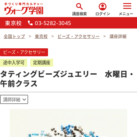
search
account_circle
講座検索
ログイン
メニュー
東京校
03-5282-3045
call
全国トップ
東京校
ビーズ・アクセサリー
講座詳細
ビーズ・アクセサリー
途中入学可
定期講座
タティングビーズジュエリー 水曜日・
午前クラス
講師詳細