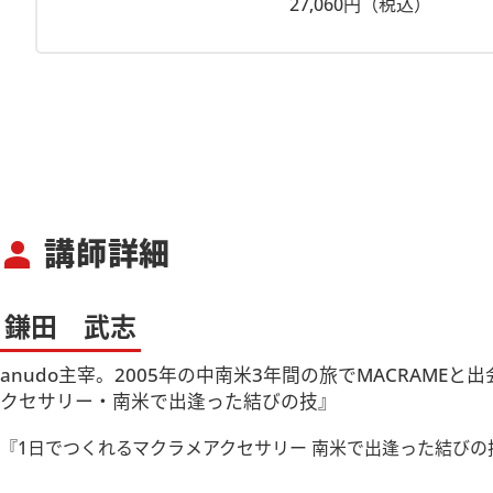
27,060円（税込）
講師詳細
person
鎌田 武志
anudo主宰。2005年の中南米3年間の旅でMACRA
クセサリー・南米で出逢った結びの技』
『1日でつくれるマクラメアクセサリー 南米で出逢った結びの技』／