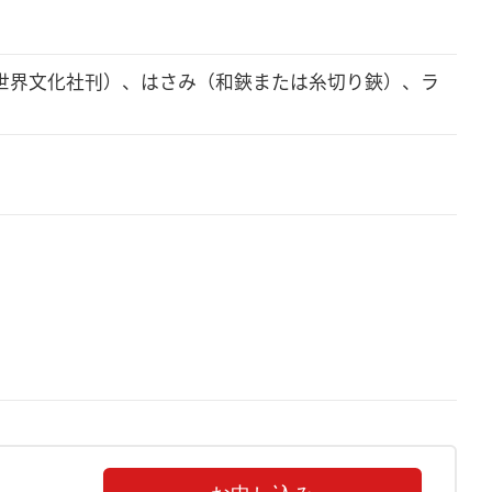
（世界文化社刊）、はさみ（和鋏または糸切り鋏）、ラ