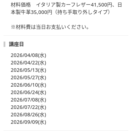
材料価格　イタリア製カーフレザー41,500円、日
本製牛革35,000円（持ち手取り外しタイプ）

小サイズ W36 x H18 x D5(cm)
材料価格 イタリア製カーフレザー41,500円、日本製牛革
※材料費は当日お支払いください。
35,000円（持ち手取り外しタイプ）
※材料費は当日お支払いください。
講座日
※大サイズまたは小サイズを選んでお申込みください。
2026/04/08(水)
2026/04/22(水)
※お申込み後、バッグの革の色、裏地の色、金具の色、ショル
2026/05/13(水)
ダーの仕様等をお選びいただくため、学園からご連絡させてい
2026/05/27(水)
ただきます。
2026/06/10(水)
2026/06/24(水)
2026/07/08(水)
2026/07/22(水)
2026/08/26(水)
2026/09/09(水)