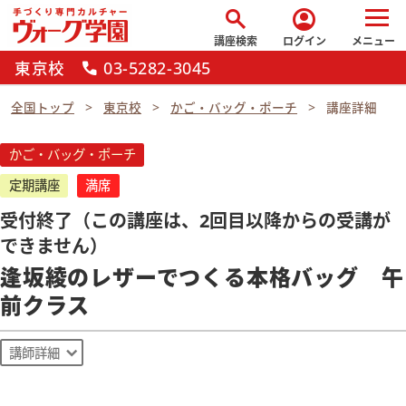
search
account_circle
講座検索
ログイン
メニュー
東京校
03-5282-3045
call
全国トップ
東京校
かご・バッグ・ポーチ
講座詳細
かご・バッグ・ポーチ
定期講座
満席
受付終了（この講座は、2回目以降からの受講が
できません）
逢坂綾のレザーでつくる本格バッグ 午
前クラス
講師詳細