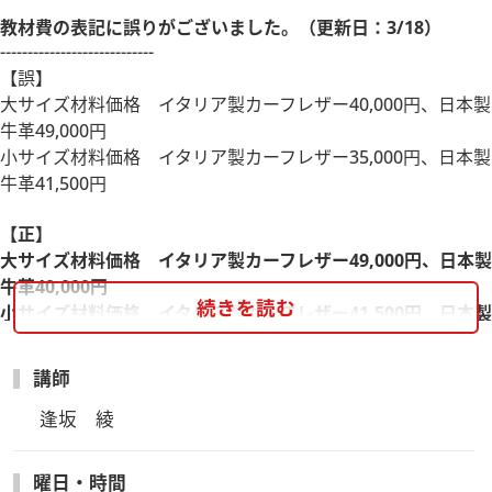
教材費の表記に誤りがございました。（更新日：3/18）
----------------------------
【誤】
大サイズ材料価格 イタリア製カーフレザー40,000円、日本製
牛革49,000円
小サイズ材料価格 イタリア製カーフレザー35,000円、日本製
牛革41,500円
【正】
大サイズ材料価格 イタリア製カーフレザー49,000円、日本製
牛革40,000円
続きを読む
小サイズ材料価格 イタリア製カーフレザー41,500円、日本製
牛革35,000円
----------------------------
講師
超軽量三日月型ショルダーバッグ
逢坂　綾
手縫いで丁寧に作ったバッグは、まるでお店で買ったような本
曜日・時間
格的な仕上がりです。お一人ずつ、それぞれのペースに合わせ