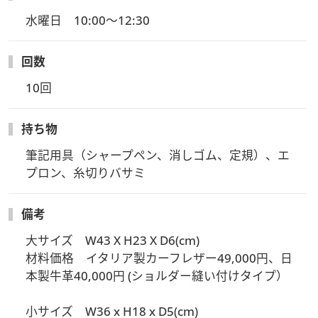
てご指導いたしますので、初めての方でも順を追って進めてい
水曜日　10:00～12:30
けば安心して失敗することなく完成させることができます。
回数
今回作るのは、肩がけにしても斜めがけにしても身体にフィッ
トする超軽量の三日月型ショルダーバッグの大サイズまたは小
10回
サイズです。
大は約410g 小は約310g。どちらのサイズも両手が使える上に
持ち物
収納力抜群なので、旅行や普段使いに活躍します。
筆記用具（シャープペン、消しゴム、定規）、エ
取り外し可能なショルダーを付け替えてハンドバッグとしても
プロン、糸切りバサミ
お楽しみいただけます。
備考
裁断と漉き加工された革に、木槌と専用の目打ちを使って穴を
開け、一針ずつ縫い上げていきます。
大サイズ　W43 X H23 X D6(cm)

材料価格　イタリア製カーフレザー49,000円、日
本製牛革40,000円 (ショルダー縫い付けタイプ）

大サイズ W43 X H23 X D6(cm)
材料価格 イタリア製カーフレザー49,000円、日本製牛革
小サイズ　W36 x H18 x D5(cm)

40,000円 (ショルダー縫い付けタイプ）