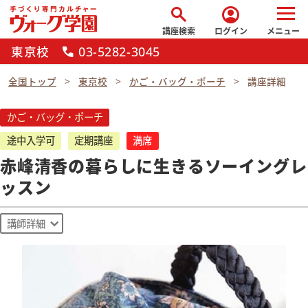
search
account_circle
講座検索
ログイン
メニュー
東京校
03-5282-3045
call
全国トップ
東京校
かご・バッグ・ポーチ
講座詳細
かご・バッグ・ポーチ
途中入学可
定期講座
満席
赤峰清香の暮らしに生きるソーイングレ
ッスン
講師詳細