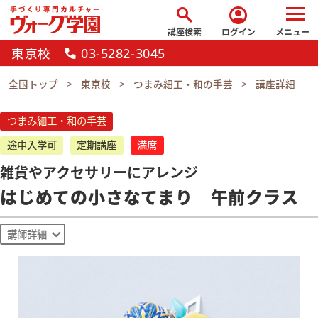
search
account_circle
講座検索
ログイン
メニュー
東京校
03-5282-3045
call
全国トップ
東京校
つまみ細工・和の手芸
講座詳細
つまみ細工・和の手芸
途中入学可
定期講座
満席
雑貨やアクセサリーにアレンジ
はじめての小さなてまり 午前クラス
講師詳細