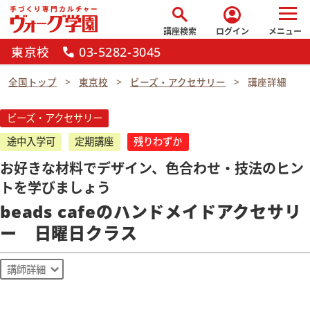
search
account_circle
講座検索
ログイン
メニュー
東京校
03-5282-3045
call
全国トップ
東京校
ビーズ・アクセサリー
講座詳細
ビーズ・アクセサリー
途中入学可
定期講座
残りわずか
お好きな材料でデザイン、色合わせ・技法のヒン
トを学びましょう
beads cafeのハンドメイドアクセサリ
ー 日曜日クラス
講師詳細