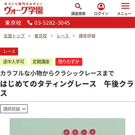
search
account_circle
講座検索
ログイン
メニュー
東京校
03-5282-3045
call
全国トップ
東京校
レース
講座詳細
レース
途中入学可
定期講座
残りわずか
カラフルな小物からクラシックレースまで
はじめてのタティングレース 午後クラ
ス
講師詳細