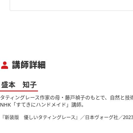
講師詳細
person
盛本 知子
タティングレース作家の母・藤戸禎子のもとで、自然と技
NHK「すてきにハンドメイド」講師。
『新装版 優しいタティングレース』／日本ヴォーグ社／2023.0