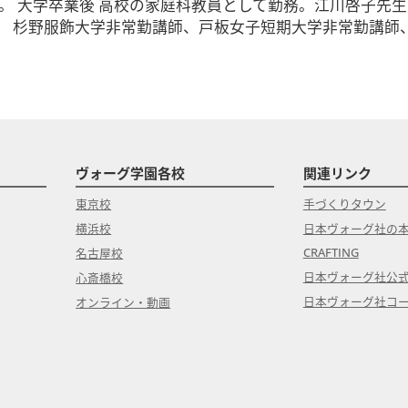
。 大学卒業後 高校の家庭科教員として勤務。江川啓子先
。 杉野服飾大学非常勤講師、戸板女子短期大学非常勤講師
ヴォーグ学園各校
関連リンク
東京校
手づくりタウン
横浜校
日本ヴォーグ社の
CRAFTING
名古屋校
日本ヴォーグ社公
心斎橋校
日本ヴォーグ社コ
オンライン・動画