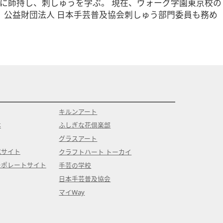
生に師持し、刺しゅうを学ぶ。 現在、ヴォーグ学園東京校の
、公益財団法人 日本手芸普及協会刺しゅう部門委員も務め
キルンアート
本
ふしぎな花倶楽部
グラスアート
式サイト
クラフトハート トーカイ
ーポレートサイト
手芸の学校
日本手芸普及協会
マイWay