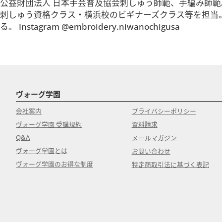
公益財団法人 日本手芸普及協会刺しゅう師範、手編み師範
刺しゅう資格クラス・横浜校のビギナーズクラス等を担当
る。 Instagram @embroidery.niwanochigusa
ヴォーグ学園
会社案内
プライバシーポリシー
ヴォーグ学園 受講規約
資料請求
Q&A
メールマガジン
ヴォーグ学園とは
お問い合わせ
ヴォーグ学園のお得な制度
特定商取引法に基づく表記