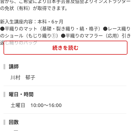
習から、ご希望により日本手芸普及協会よりインストラクター
の免状（有料）が取得できます。
新入生講座内容：本科・6ヶ月
●平織りのマット（基礎・裂き織り・縞・格子）●レース織り
のショール（もじり織り①）●平織りのマフラー（応用）引き
返し織りのバッグ
続きを読む
【こちらの講座は教材のお申込が必要です】
講座にお申込いただいた方は、必ず教材のお申込をお願いいた
講師
します。
下の「教材申込フォームはこちら」をクリック（タップ）して
川村　郁子
いただくと、回答用のフォームに移動します。
◆初講日の2週間前までに（お申込が直近の場合はできるだけ
曜日・時間
早く）お申込ください。
土曜日　10:00～16:00
◆注文するものがない場合も「注文するものがない」と選択す
る項目がありますので、必ずご回答をお願いいたします。
◆もしもフォームからの回答ができない場合は東京校へメール
回数
またはお電話にてお問合せください。