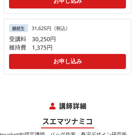
お申し込み
31,625円（税込）
継続生
受講料
30,250円
維持費
1,375円
お申し込み
person
講師詳細
スエマツナミコ
tousket(R)認定講師、バッグ作家。桑沢デザイン研究所、