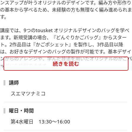
ンスアップが叶うオリジナルのデザインです。編み方や形作り
の基本から学べるため、未経験の方も無理なく編み進められま
す。
講座では、9つのtousket オリジナルデザインのバッグを学べ
ます。新規受講の場合、『どんぐりかごバッグ』からスター
ト。2作品目は『かごポシェット』を製作し、3作品目以降
は、お好きなデザインのバッグの製作が可能です。基本デザイ
ンからのアレンジや、学んだ技法を用いたオリジナルのかごバ
続きを読む
ッグにも挑戦できます。
※趣味の講座になるため、tousketデザインのバッグを販売す
ることはできません。
講師
※3～4回で1つのバッグを完成させるよう進めます。
スエマツナミコ
※午前クラス満席のため午後クラスを増設いたしました。
20250313
曜日・時間
第4水曜日　13:30～16:00