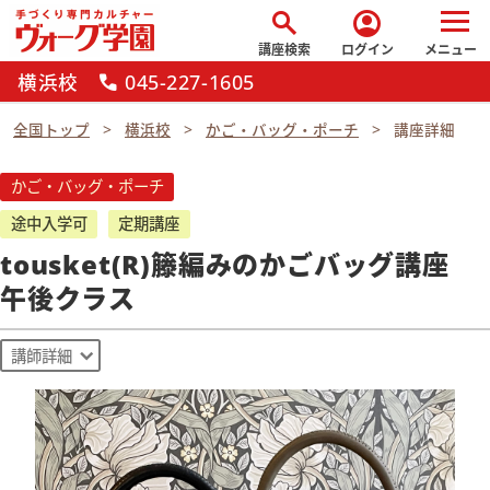
search
account_circle
講座検索
ログイン
メニュー
横浜校
045-227-1605
call
全国トップ
横浜校
かご・バッグ・ポーチ
講座詳細
かご・バッグ・ポーチ
途中入学可
定期講座
tousket(R)籐編みのかごバッグ講座
午後クラス
講師詳細