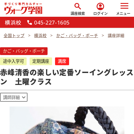
search
account_circle
講座検索
ログイン
メニュー
横浜校
045-227-1605
call
全国トップ
横浜校
かご・バッグ・ポーチ
講座詳細
かご・バッグ・ポーチ
途中入学可
定期講座
満席
赤峰清香の楽しい定番ソーイングレッス
ン 土曜クラス
講師詳細