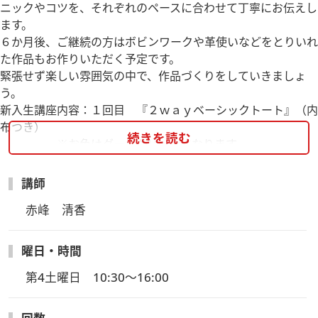
ニックやコツを、それぞれのペースに合わせて丁寧にお伝えし
ます。
６か月後、ご継続の方はボビンワークや革使いなどをとりいれ
た作品もお作りいただく予定です。
緊張せず楽しい雰囲気の中で、作品づくりをしていきましょ
う。
新入生講座内容：１回目 『２ｗａｙベーシックトート』（内
布つき）
続きを読む
※お色はダークグリーンになります
２回目/３回目 『ファスナーつきボートバッグ』（内布、内
ポケットつき）
講師
※持ち手の長さはお好きな長さでお作りいただけま
赤峰　清香
す。
４回目/５回目 『巾着つきバケツバッグ』（内布、内ポケッ
トつき）
曜日・時間
※持ち手の長さはお好きな長さでお作りいただけま
第4土曜日　10:30～16:00
す。