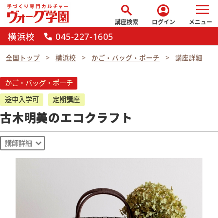
search
account_circle
講座検索
ログイン
メニュー
横浜校
045-227-1605
call
全国トップ
横浜校
かご・バッグ・ポーチ
講座詳細
かご・バッグ・ポーチ
途中入学可
定期講座
古木明美のエコクラフト
講師詳細