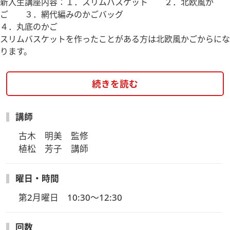
新入生講座内容：１．スリムバスケット ２．北欧風か
ご ３．網代編みのかごバッグ
４．丸底のかご
スリムバスケットを作ったことがある方は北欧風かごからにな
ります。
続きを読む
講師
古木　明美　監修

植松　芳子　講師
曜日・時間
第2月曜日　10:30～12:30
回数