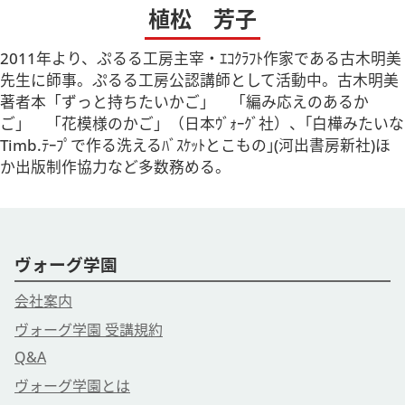
植松 芳子
2011年より、ぷるる工房主宰・ｴｺｸﾗﾌﾄ作家である古木明美
先生に師事。ぷるる工房公認講師として活動中。古木明美
著者本「ずっと持ちたいかご」 「編み応えのあるか
ご」 「花模様のかご」（日本ｳﾞｫｰｸﾞ社）、｢白樺みたいな
Timb.ﾃｰﾌﾟで作る洗えるﾊﾞｽｹｯﾄとこもの｣(河出書房新社)ほ
か出版制作協力など多数務める。
ヴォーグ学園
会社案内
ヴォーグ学園 受講規約
Q&A
ヴォーグ学園とは