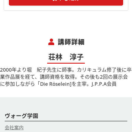
person
講師詳細
荘林 淳子
2000年より堀 紀子先生に師事。カリキュラム修了後に卒
業作品展を経て、講師資格を取得。その後も2回の展示会
に参加しながら「Die Röselein]を主宰。J.P.P.A会員
ヴォーグ学園
会社案内