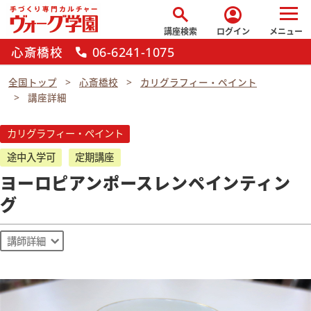
search
account_circle
講座検索
ログイン
メニュー
心斎橋校
06-6241-1075
call
全国トップ
心斎橋校
カリグラフィー・ペイント
講座詳細
カリグラフィー・ペイント
途中入学可
定期講座
ヨーロピアンポースレンペインティン
グ
講師詳細