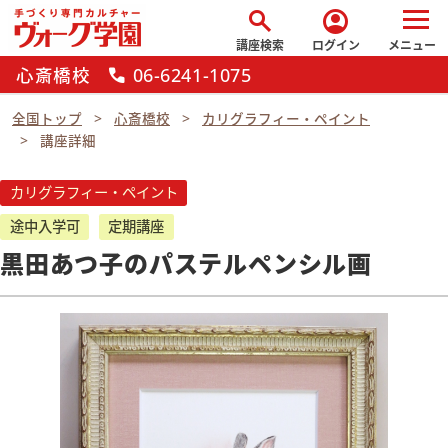
search
account_circle
講座検索
ログイン
メニュー
心斎橋校
06-6241-1075
call
全国トップ
心斎橋校
カリグラフィー・ペイント
講座詳細
カリグラフィー・ペイント
途中入学可
定期講座
黒田あつ子のパステルペンシル画