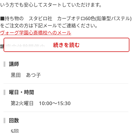
いう方でも安心してスタートしていただけます。
■持ち物の スタビロ社 カーブオテロ60色(鉛筆型パステル)
をご注文の方は下記メールでご連絡ください。
ヴォーグ学園心斎橋校へのメール
続きを読む
講座内体験開催中
うさぎちゃん
下準備の澄んだ画用紙をご用意し、パステルペンシルもお貸出
講師
しいたしますので、手ぶらでお気軽にご参加いただけます。パ
黒田　あつ子
ステルの柔らかく美しい発色と色鉛筆の気軽さを兼ね備えた
「パステルペンシル画：の正解をお楽しみください。
※額はついていません。
曜日・時間
---------------------------------------------------------
第2火曜日　10:00～15:30
日程：定期講座開催日からご希望のお日にちをお選び下さい。
時間：13:00～15:00
参加費：3,353円（税込）
回数
持ち物：なし
5回
---------------------------------------------------------