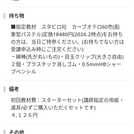
【講座内体験のお申込み方法】
お電話で受付中です。下記のお電話番号よりお申込みくださ
持ち物
い。
■指定教材　スタビロ社　カーブオテロ60色(鉛
ヴォーグ学園心斎橋校
06-6241-1075
筆型パステル)定価18480円(2026.2時点)をお持ち
の方は、当日ご持参ください。(お持ちでない方は
受講申込み時にご注文ください)

・綿棒(先が丸いもの)・目玉クリップ(大きさ自由)
２個・プラスチック消しゴム・0.5mmHBシャー
プペンシル
備考
初回教材費：スターターセット(講師指定の用紙・
道具/必ずご購入いただくセットです)

４,１２６円
その他