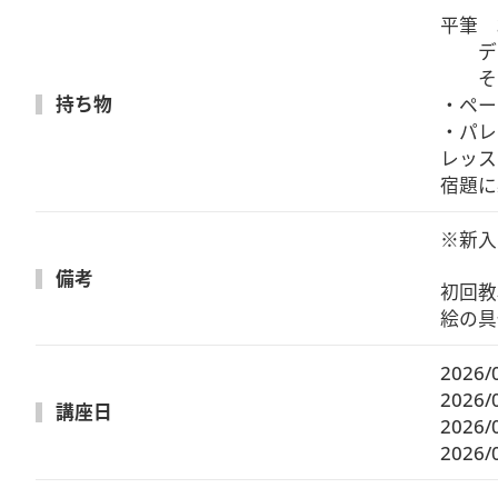
平筆　
　　デ
　　そ
持ち物
・ペー
・パレ
レッス
宿題に
※新入
備考
初回教材
絵の具
2026/
2026/
講座日
2026/
2026/