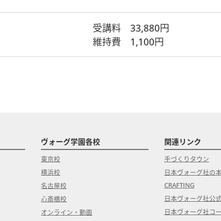
受講料
33,880円
維持費
1,100円
ヴォーグ学園各校
関連リンク
東京校
手づくりタウン
横浜校
日本ヴォーグ社の
CRAFTING
名古屋校
日本ヴォーグ社公
心斎橋校
日本ヴォーグ社コ
オンライン・動画