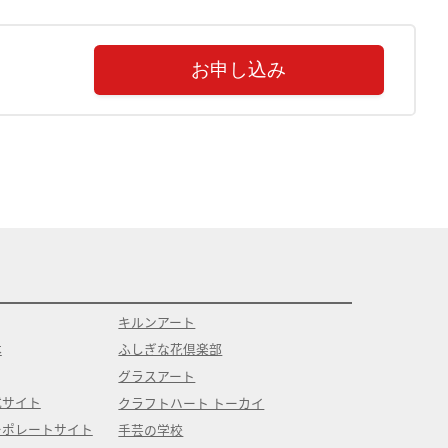
お申し込み
キルンアート
本
ふしぎな花倶楽部
グラスアート
式サイト
クラフトハート トーカイ
ーポレートサイト
手芸の学校