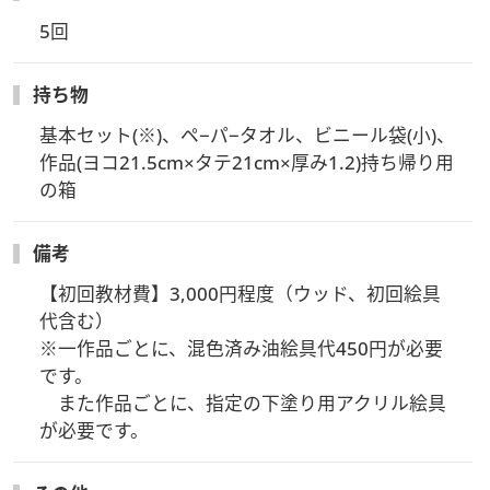
その他ペイントに必要なお道具は、初回のみ貸出いたします。
初回レッスン時、必要なお道具を講師へご注文いただき2回目
5回
ご受講時にご購入ください。
全て購入された場合の合計金額は30,000円程度です。（昨今、
持ち物
イベント用具の価格が大変変動しやすいため、金額は変更にな
基本セット(※)、ペ−パ−タオル、ビニール袋(小)、
る場合がございます。）
作品(ヨコ21.5cm×タテ21cm×厚み1.2)持ち帰り用
の箱
備考
【初回教材費】3,000円程度（ウッド、初回絵具
代含む）

※一作品ごとに、混色済み油絵具代450円が必要
です。

　また作品ごとに、指定の下塗り用アクリル絵具
が必要です。