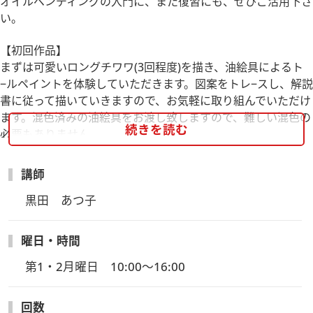
オイルペンディングの入門に、また復習にも、ぜひご活用下さ
い。
【初回作品】
まずは可愛いロングチワワ(3回程度)を描き、油絵具によるト
−ルペイントを体験していただきます。図案をトレ−スし、解説
書に従って描いていきますので、お気軽に取り組んでいただけ
ます。混色済みの油絵具をお渡し致しますので、難しい混色の
続きを読む
必要もありません。
2作品目以降は、お教室にて様々な作品をご紹介致しますの
講師
で、技術レベルに合わせお好みの作品を選んでいただき、レッ
スンを進めていきます。
黒田　あつ子
レッスンを進めながら、ご希望があれば、混色からじっくり学
べるオイルカリキュラムコ−ス、色彩学コ−スなどもご用意が
曜日・時間
ございます。
第1・2月曜日　10:00～16:00
【必要なお道具について】
初回は下記＜持ち物＞に記載のものをご持参ください。
回数