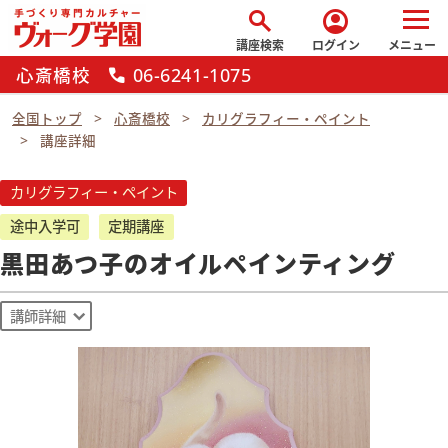
search
account_circle
講座検索
ログイン
メニュー
心斎橋校
06-6241-1075
call
全国トップ
心斎橋校
カリグラフィー・ペイント
講座詳細
カリグラフィー・ペイント
途中入学可
定期講座
黒田あつ子のオイルペインティング
講師詳細