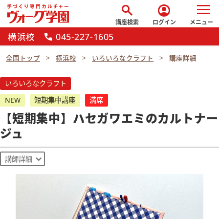
search
account_circle
講座検索
ログイン
メニュー
横浜校
045-227-1605
call
全国トップ
横浜校
いろいろなクラフト
講座詳細
いろいろなクラフト
NEW
短期集中講座
満席
【短期集中】ハセガワエミのカルトナー
ジュ
講師詳細