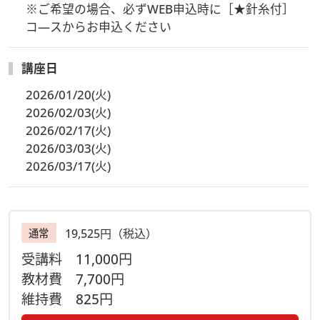
※質問はLIVE配信中のみ受付いたします。ご了承ください。
※ご希望の場合、必ずWEB申込時に［★針糸付］
＜視聴期間は2026年4月30日(木)迄＞
コ―スからお申込ください
【注意事項】
講座日
◆Zoomのサービス、機能、セキュリティ等を各自ご理解いた
2026/01/20(火)
だいた上でご参加ください。参加方法・接続環境についてはこ
2026/02/03(火)
ちらをご確認ください。
2026/02/17(火)
◆［事前にお届けするもの］をお受け取りになりましたら、同
2026/03/03(火)
梱の＂ご案内用紙＂をよく読み、材料キットの内容物が揃って
2026/03/17(火)
いるかご確認をお願い致します。
◆万が一、キット内容に不備があり交換が必要な場合は到着後
３日以内にご連絡ください。尚、不備のあったキットは不備内
容確認の為に着払いでご返送いただきます。ご了承ください。
19,525円（税込）
通常
【主催】
受講料
11,000円
ヴォーグ学園オンライン事業部
教材費
7,700円
ご予約・お問合せはお電話でも
維持費
825円
ＴＥＬ ０３－６３６９－８８７８