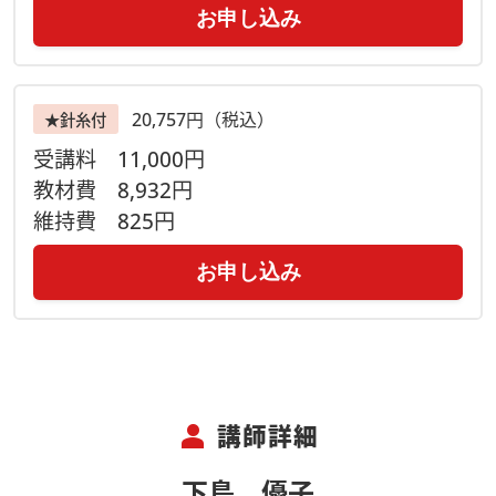
営業時間 9：30－17：15
お申し込み
20,757円（税込）
★針糸付
受講料
11,000円
教材費
8,932円
維持費
825円
お申し込み
person
講師詳細
下島 優子