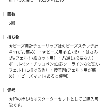
第1・3火曜日　10:30～12:10
【事前にお届けするもの】
回数
・オリジナルキット、テキスト、ご案内用紙（レッスン参加方
法ZoomURLやID・アーカイブ視聴方法など）
5回
※講座開講の約1週間前に佐川急便にてヴォーグ学園より発
送予定。お届け着日は地域により差がございます。
持ち物
【受講方法】
★ビーズ用針チューリップ社のビーズステッチ針
・ビデオ・Ｗｅｂ会議アプリケーション「Zoomウェビナー」
＃11がお薦め）・★ビーズ用糸(白/黒）・はさみ
を使用します。
(糸/フェルト/紙カット用）・糸通し(必要な方）・
※受講生皆様は画面に映る事はありません。
ボールペン・チャコペン(白芯ソーラインなど黒い
フェルトに描ける色）・接着剤(フェルト用が薦
欠席時も安心！
め）・ビーズマット(あると便利）
【見逃し配信があります】
・当日配信した講習のアーカイブをご視聴いただけます。視聴
備考
方法は事前にお届けする「ご案内用紙」に記載しています。
（講座日程が合わない場合、全てのレッスンを見逃し配信でご
★印の持ち物はスターターセットとしてご購入可
視聴いただく事も可能です）
能です。
