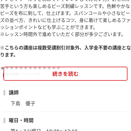
苦手という方も楽しめるビーズ刺繍レッスンです。色鮮やかな
ビーズを布に刺して、仕上げます。スパンコールや小さなビー
ズの並べ方、きれいに仕上げるコツ、身に着けて楽しめるファ
ッションポイントなども学ぶことができます。
※レッスン時間外で進めていただく部分が多少ございます。
※こちらの講座は複数受講割引対象外、入学金不要の講座とな
ります。
＊＊＊＊＊＊＊＊＊＊＊＊＊
続きを読む
【参加費について】
・別途教材費(送料含）とその他(運営維持費165円×回数)が必
要となります。
講師
【お申込み受付締切】
下島　優子
・1/12(月祝)23：59迄となりました！
※教材の数量の関係で予定より早く締め切らせていただく場合
曜日・時間
がございます。
※材料キットの発送は、お支払完了確認後となります。