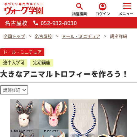
search
account_circle
講座検索
ログイン
メニュー
名古屋校
052-932-8030
call
全国トップ
名古屋校
ドール・ミニチュア
講座詳細
ドール・ミニチュア
途中入学可
定期講座
大きなアニマルトロフィーを作ろう！
講師詳細