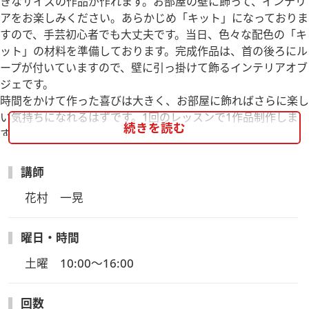
きなサイズの作品が作れます。お部屋の壁に飾って、インテリ
アをお楽しみください。あらかじめ「キット」になっておりま
すので、手芸初心者でも大丈夫です。当日、色々な配色の「キ
ット」の材料を準備しております。完成作品は、首の後ろにル
ープが付いていますので、壁に引っ掛けて飾るインテリアオブ
ジェです。
時間をかけて作った喜びは大きく、お部屋に飾ればさらに楽し
い気持ちになれるはずです。1回のレッスンで1作品制作しま
続きを読む
す。
新入生講座内容：下記カリキュラム作品を制作します。1回で1
作品が作れます。(計3作品)
講師
通常サイズより大きなサイズの作品が作れます。
花村　一晃
お部屋の壁に飾って、インテリアをお楽しみください！！
■2026年4月期カリキュラム
曜日・時間
「3種類のアニマルトロフィー」が作れます。
土曜　10:00～16:00
1回目・大きな「ウサギ」 又は「 ツノウサギ」〈縦43cm、横
32cm、奥行き約19cm〉
2回目・大きな「クーズー」又は「アンテロープ」〈縦65cm×
回数