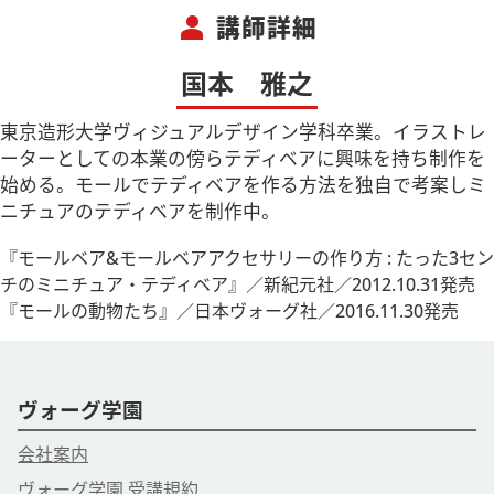
person
講師詳細
国本 雅之
東京造形大学ヴィジュアルデザイン学科卒業。イラストレ
ーターとしての本業の傍らテディベアに興味を持ち制作を
始める。モールでテディベアを作る方法を独自で考案しミ
ニチュアのテディベアを制作中。
『モールベア&モールベアアクセサリーの作り方 : たった3セン
チのミニチュア・テディベア』／‎新紀元社／2012.10.31発売
『モールの動物たち』／日本ヴォーグ社／2016.11.30発売
ヴォーグ学園
会社案内
ヴォーグ学園 受講規約