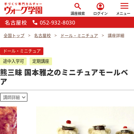
search
account_circle
講座検索
ログイン
メニュー
名古屋校
052-932-8030
call
全国トップ
名古屋校
ドール・ミニチュア
講座詳細
ドール・ミニチュア
途中入学可
定期講座
熊三昧 国本雅之のミニチュアモールベ
ア
講師詳細