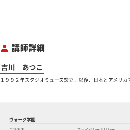
講師詳細
person
吉川 あつこ
１９９２年スタジオミューズ設立。以後、日本とアメリカ
ヴォーグ学園
会社案内
プライバシーポリシー